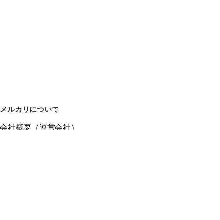
メルカリについて
会社概要（運営会社）
採用情報
プレスリリース
公式ブログ
プレスキット
メルカリUS
メルカリShops
m department（エムデパ）
ヘルプ