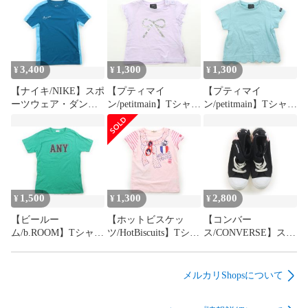
3,400
1,300
1,300
¥
¥
¥
【ナイキ/NIKE】スポ
【プティマイ
【プティマイ
ーツウェア・ダンス
ン/petitmain】Tシャ
ン/petitmain】Tシャ
ウェア 130サイズ 男
ツ・カットソー 80サ
ツ・カットソー 90サ
の子【子供服・ベビ
イズ 女の子【子供
イズ 女の子【子供
ー服】（2205756）
服・ベビー服】
服・ベビー服】
（2205755）
（2205754）
1,500
1,300
2,800
¥
¥
¥
【ビールー
【ホットビスケッ
【コンバー
ム/b.ROOM】Tシャ
ツ/HotBiscuits】Tシャ
ス/CONVERSE】スニ
ツ・カットソー 150
ツ・カットソー 100
ーカー 靴20cm～ 女
サイズ 男の子【子供
サイズ 女の子【子供
の子【子供服・ベビ
服・ベビー服】
服・ベビー服】
ー服】（2161149）
メルカリShopsについて
（2205753）
（2205752）