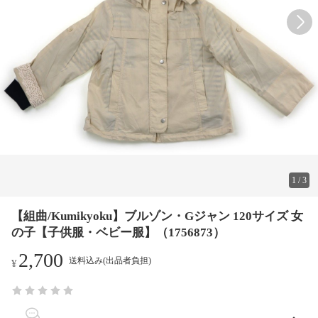
1
/
3
【組曲/Kumikyoku】ブルゾン・Gジャン 120サイズ 女
の子【子供服・ベビー服】（1756873）
2,700
送料込み(出品者負担)
¥