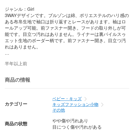
ジャンル：Girl

3WAYデザインです。ブルゾンは綿、ポリエステルのハリ感の
ある布帛生地で袖口は折り返すとレースがあります。袖はロ
ールアップ可能。前ファスナー開き。フードの取り外しが可
能です。目立つ汚れはありません。ライナーは裏パイルスゥ
エット生地のボーダー柄です。前ファスナー開き。目立つ汚
れはありません。

商品の状態（★表記）はショップ情報からご確認ください。

半年以上前
毎日500点以上の新商品を出品しております。

商品の情報
ベビー・キッズ
カテゴリー
キッズファッション小物
その他
やや傷や汚れあり
商品の状態
目につく傷や汚れがある