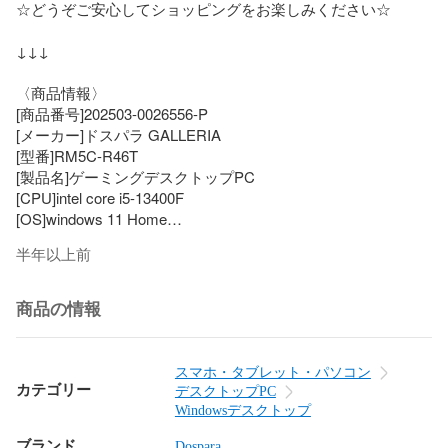
☆どうぞご安心してショッピングをお楽しみください☆

↓↓↓

〈商品情報〉

[商品番号]202503-0026556-P

[メーカー]ドスパラ GALLERIA

[型番]RM5C-R46T

[製品名]ゲーミングデスクトップPC

[CPU]intel core i5-13400F

[OS]windows 11 Home

[メモリ]16GB

半年以上前
[メモリ健康状態]正常

[ストレージ情報]

種類：M.2 SSD

商品の情報
容量：1TB

起動時間：820時間

健康状態：正常

スマホ・タブレット・パソコン
[グラフィックボード]NVIDIA GeForce RTX 4060Ti

カテゴリー
デスクトップPC
[光学ドライブ]非搭載

Windowsデスクトップ
[WiFi]非搭載

ブランド
Dospara