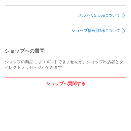
【アドレス】info@ythservice.com

デジタル一眼 Z50 ボ
デジタル一眼 D800E
Ryzen 7 7730U 2GHz
【住所】埼玉県川口市戸塚4丁目26-19 チャールズ1 3階

ディ 美品 動作確認済
ボディ 美品 動作確認
16GB M.2 SSD 512GB
【営業時間】平日10:00～17:00
済
86.7%【難有】
メルカリShopsについて
ショップ情報詳細について
ショップへの質問
ショップの商品にはコメントできませんが、ショップ出店者とダ
イレクトメッセージができます
ショップへ質問する