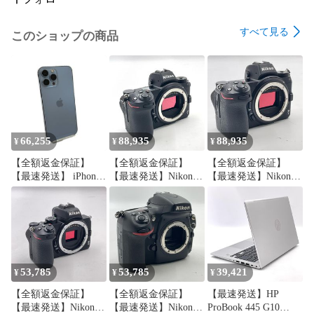
〈お取引について〉

すべて見る
このショップの商品
・在庫：店頭等での販売も同時に行っておりますので、ご注
文タイミングによっては、キャンセルとなる場合もございま
すこと、あらかじめご了承ください。

・送料：送料無料です。

・発送方法：ヤマト運輸となります。配送会社の指定は承れ
ませんので予めご了承下さい。

・商品発送：入金確認後、１～２営業日以内に発送します。

66,255
88,935
88,935
（営業日は、平日（土日祝祭日／年末年始を除く）となりま
¥
¥
¥
す。）

【全額返金保証】
【全額返金保証】
【全額返金保証】
・返品・返金について：お品物到着から、15日を超えての返
【最速発送】 iPhone
【最速発送】Nikon
【最速発送】Nikon
品につきましてはお受けいたしかねますので、予めご了承く
13 Pro Max 512GB シ
デジタル一眼 Z6 ボデ
デジタル一眼 Z6 ボデ
ださい。

エラブルー SIMフリ
ィ 美品 動作確認済
ィ 美品 動作確認済
・お問合せ先：

ー 白ロム 動作確認済
何かご不明な点などございましたら、下記までご連絡をお願
76%
いいたします。

-------------

53,785
53,785
39,421
¥
¥
¥
株式会社YTHサービス（埼玉県公安委員会認可・古物商事業
者）

【全額返金保証】
【全額返金保証】
【最速発送】HP
【TEL】048-290-8982

【最速発送】Nikon
【最速発送】Nikon
ProBook 445 G10