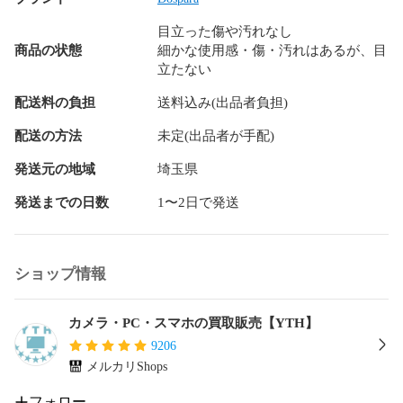
[BlueTooth]非搭載

[シリアル]72797459

目立った傷や汚れなし
[付属品]取扱説明書、電源ケーブル

商品の状態
細かな使用感・傷・汚れはあるが、目
●m.2ネジ

立たない
[欠品している付属品]●元箱

写真の内容が全てです。「付属品」欄で記載した付属品以外
配送料の負担
送料込み(出品者負担)
は無いものとお考えください。

[外観について]若干傷・汚れなど見られますが概ね良好です。

配送の方法
未定(出品者が手配)
[動作について]問題ございません。

[その他特記事項]

発送元の地域
埼玉県
●pcケースの左側面透明パネルにフィルムが貼っております
発送までの日数
1〜2日で発送
が、フィルムに若干擦れ傷がございます。

●pc内部に若干埃がございます。

●ベンチマークソフト

FF15

ショップ情報
高品質

1920x1080

ウィンドウ

カメラ・PC・スマホの買取販売【YTH】
スコア：12315

9206
評価：非常に快適でした。

メルカリShops
↓↓↓

フォロー