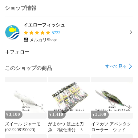
ショップ情報
イエローフィッシュ
5722
メルカリShops
フォロー
すべて見る
このショップの商品
3,100
1,410
3,100
¥
¥
¥
ズイール ジャーモ
がまかつ 波止太刀
イマカツ アベンタク
(02-9208190020)
魚 2段仕掛け 5枚
ローラー ウッドリ
セット (02-
ミテッド (02-