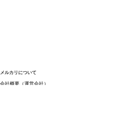
メルカリについて
会社概要（運営会社）
採用情報
プレスリリース
公式ブログ
プレスキット
メルカリUS
メルカリShops
m department（エムデパ）
ヘルプ