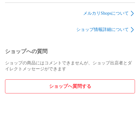
パード 8分丈 アンク
ード クラッシュ デニ
工 レギュラー クロッ
ル パンツ Sz.S メンズ
ム ジェギンス パンツ
プド デニム パンツ
メルカリShopsについて
黒
ジーンズ Sz.M メンズ
ジーンズ Sz.28 メン
ズ
ショップ情報詳細について
ショップへの質問
ショップの商品にはコメントできませんが、ショップ出店者とダ
イレクトメッセージができます
ショップへ質問する