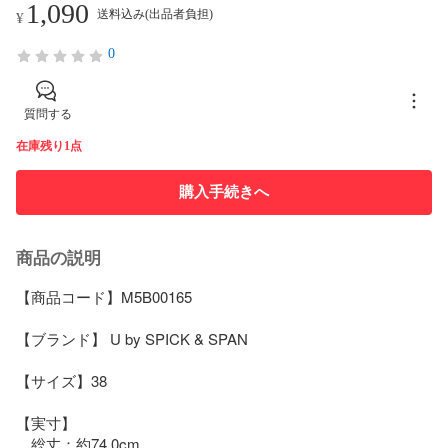
1,090
送料込み(出品者負担)
¥
0
質問する
在庫残り1点
購入手続きへ
商品の説明
【商品コード】M5B00165

【ブランド】 U by SPICK & SPAN

【サイズ】38

【実寸】

　総丈：約74.0cm
