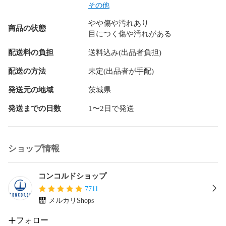
<おすすめ>

その他
ショップフォローで新入荷通知されます。

やや傷や汚れあり
毎週新商品が追加されますので、ぜひご覧ください！
商品の状態
目につく傷や汚れがある
配送料の負担
送料込み(出品者負担)
配送の方法
未定(出品者が手配)
発送元の地域
茨城県
発送までの日数
1〜2日で発送
ショップ情報
コンコルドショップ
7711
メルカリShops
フォロー