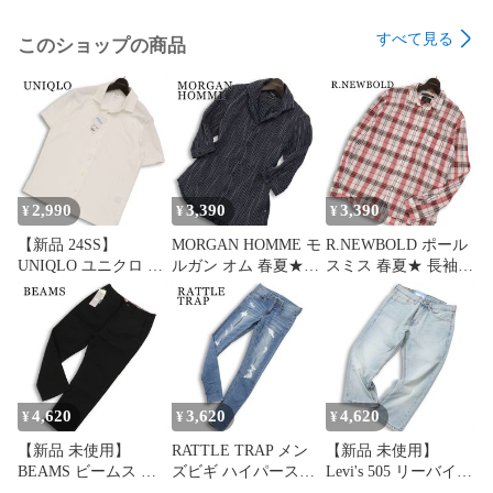
すべて見る
このショップの商品
2,990
3,390
3,390
¥
¥
¥
【新品 24SS】
MORGAN HOMME モ
R.NEWBOLD ポール
UNIQLO ユニクロ 春
ルガン オム 春夏★
スミス 春夏★ 長袖
夏★ 【エアリズム コ
七分袖 スリム ストラ
チェック柄 ロゴ刺繍
ットン フルオープン
イプ シャツ 日本製
シャツ Sz.M メンズ
ポロシャツ】 半袖
Sz.S メンズ 紺 ネイビ
Sz.S メンズ 白 未使用
ー
4,620
3,620
4,620
¥
¥
¥
【新品 未使用】
RATTLE TRAP メン
【新品 未使用】
BEAMS ビームス 春
ズビギ ハイパースト
Levi's 505 リーバイス
夏★ ストレッチ テー
レッチ★ スキニー ハ
28229-0063 USED加