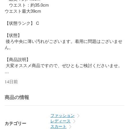
　ウエスト：約35.0cm

ウエスト最大39cm

【状態ランク】 C

【状態】

 後ろ中央に薄い汚れがございます。着用に問題はございませ
ん。

【商品説明】

 大変オススメ商品ですので、ぜひともご検討くださいませ。

【コンディションについて】

14日前
　S…新品・未使用品

　SA/A…極めて美品・使用感のほとんどない中古品

商品の情報
　B…美品・目立つ傷や汚れなどがない比較的綺麗な中古品

　C…中古品・わずかな使用感や傷、汚れなど

　D…少々状態の悪い中古品・目立つ傷や使用感、汚れなど

ファッション
　E... 状態の悪い中古品・経年劣化以外の傷や汚れが目立つ

レディース
カテゴリー
スカート