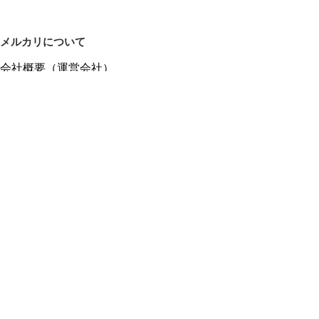
メルカリについて
会社概要（運営会社）
採用情報
プレスリリース
公式ブログ
プレスキット
メルカリUS
メルカリShops
m department（エムデパ）
ヘルプ
ヘルプセンター（ガイド・お問い合わせ）
メルカリShopsでショップを開設する
メルカリShops ショップ管理画面にログイン
メルカリShops出店者向けガイド
お問い合わせ一覧
フリーワードから商品をさがす
プライバシーと利用規約