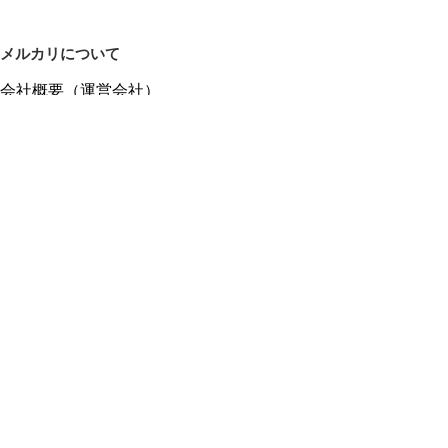
メルカリについて
会社概要（運営会社）
採用情報
プレスリリース
公式ブログ
プレスキット
メルカリUS
メルカリShops
m department（エムデパ）
ヘルプ
ヘルプセンター（ガイド・お問い合わせ）
メルカリShopsでショップを開設する
メルカリShops ショップ管理画面にログイン
メルカリShops出店者向けガイド
お問い合わせ一覧
フリーワードから商品をさがす
プライバシーと利用規約