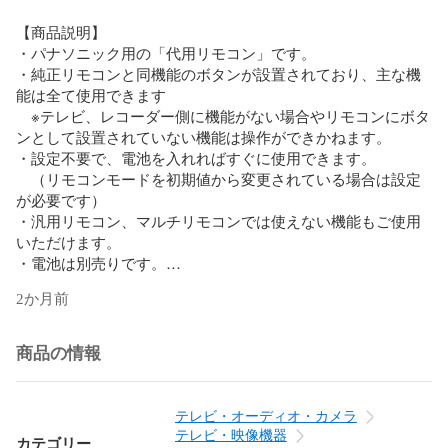
【商品説明】

・パナソニック用の「代用リモコン」です。

・純正リモコンと同機能のボタンが設置されており、主な機
能は全て使用できます

　※テレビ、レコーダー側に機能がない場合やリモコンにボタ
ンとして設置されていない機能は操作ができかねます。

・設定不要で、電池を入れればすぐに使用できます。

　（リモコンモードを初期値から変更されている場合は設定
が必要です）

・汎用リモコン、マルチリモコンでは使えない機能もご使用
いただけます。

・電池は別売りです。

2か月前
【接続方式】赤外線

【電池の説明】アルカリ単四電池

商品の情報
★発送方法

　●ネコポスでお送りします

テレビ・オーディオ・カメラ
テレビ・映像機器
カテゴリー