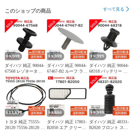
UN-15CT8

すべて見る
このショップの商品
UN-10T8

UN-10CT8

UN-15T7

UN-10T7

UN-15T5

UN-10T5

UN-15L12H

9,999
9,999
9,999
¥
¥
¥
UN-10L12

ダイハツ 純正 90044-
ダイハツ 純正 90044-
ダイハツ 純正 90044-
UN-15S11

67568 レゾネーター
67467-B2 ルーフ ライ
68318 バッテリー カ
UN-15L11

パイプ クリップ 取付
ニング クリップ 天井
バー クリップ 取付
UN-10L11

エンジン ルーム カバ
板 内張 交換 部品 メ
ハイゼット トラック
UN-10E11

ー 交換 部品 メンテ
ンテナンス
など 交換 部品 メン
UN-19F11

ナンス 9004467568
9004467467B2
テナンス 9004468318
UN-19FB10H

UN-15N10

UN-15CN10

13,630
3,680
9,999
¥
¥
¥
トヨタ 純正 75555-
ダイハツ 純正 17801-
ダイハツ 純正 48331-
UN-10N10

28120 75556-28120 左
B2050 エア クリーナ
B2020 フロント スプ
UN-10CN10

右セット ルーフ ドリ
ー フィルター エレメ
リング バンパー ショ