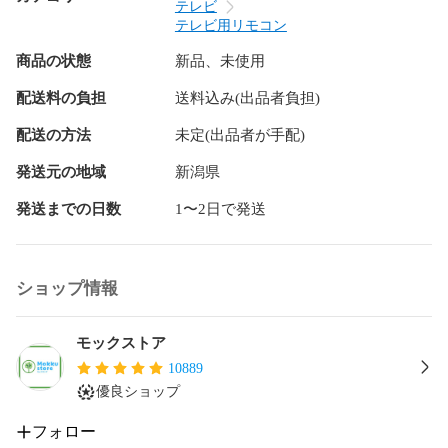
【対応リモコン】

テレビ
DY-RM35

テレビ用リモコン
DY-RM30

商品の状態
新品、未使用
【対応テレビ】

配送料の負担
送料込み(出品者負担)
UN-15TDX7

UN-15TX7

配送の方法
未定(出品者が手配)
UN-15LD12H

UN-15LD11

発送元の地域
新潟県
UN-15TD10

発送までの日数
1〜2日で発送
UN-15CTD10

UN-15TD9

UN-15CTD9

UN-15TD8

ショップ情報
UN-15CTD8

UN-19Z1

モックストア
UN-15TD7

10889
UN-15TD6

優良ショップ
UN-10TD6

UN-10D6

フォロー
UN-15T8
