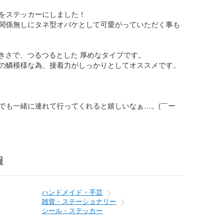
をステッカーにしました！

関係無しにタネ型オバケとして可愛がっていただく事も
大きさで、つるつるとした 厚めなタイプです。

の鱗模様な為、接着力がしっかりとしてオススメです。

でも一緒に連れて行ってくれると嬉しいなぁ…。(￣ー
報
ハンドメイド・手芸
雑貨・ステーショナリー
シール・ステッカー