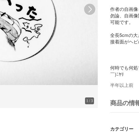
作者の自画像
勿論、自画像
可能です。

全長5cmの
接着面がヘビ
何時でも何処
半年以上前
1
/
3
商品の情
カテゴリー