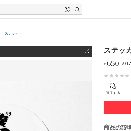
ル・ステッカー
ステッカ
650
送料込
¥
質問する
商品の説