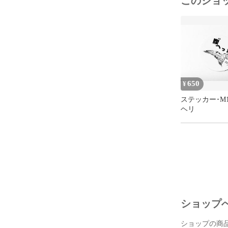
このショ
650
¥
ステッカー･M
ヘリ
ショップ
ショップの商