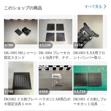
すべて見る
このショップの商品
780
3,530
670
¥
¥
¥
DK-1005 MSシャーシ
DK-1004 ブレーキカ
DK1003 X.XX用フロ
固定スタンド
ット治具V字、ナナメ
ントバンパー取り付
カット
け穴位置決め治具
780
910
1,710
¥
¥
¥
DK1002 イカ刺ブレー
ペラポジ2 AR用凸ボ
DK1001 イカ刺しブレ
キ固定治具１ｍｍ
ルト
ーキカット治具
DKC ミニ四駆