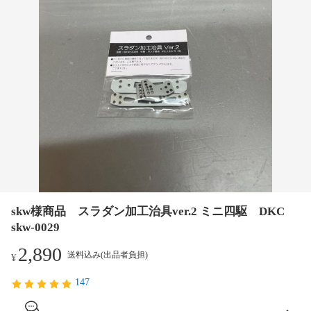
skw様商品 スラダン加工治具ver.2 ミニ四駆 DKC
skw-0029
2,890
送料込み(出品者負担)
¥
147