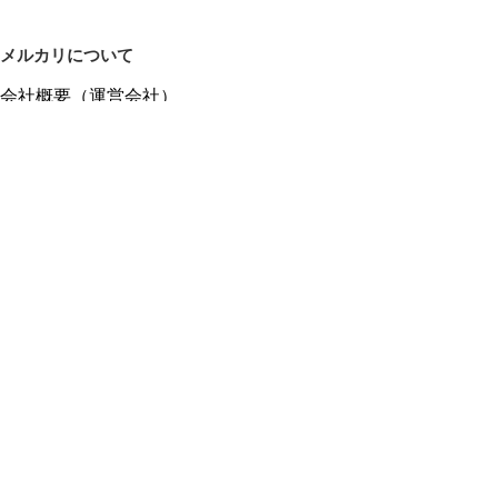
メルカリについて
会社概要（運営会社）
採用情報
プレスリリース
公式ブログ
プレスキット
メルカリUS
メルカリShops
m department（エムデパ）
ヘルプ
ヘルプセンター（ガイド・お問い合わせ）
メルカリShopsでショップを開設する
メルカリShops ショップ管理画面にログイン
メルカリShops出店者向けガイド
お問い合わせ一覧
フリーワードから商品をさがす
プライバシーと利用規約