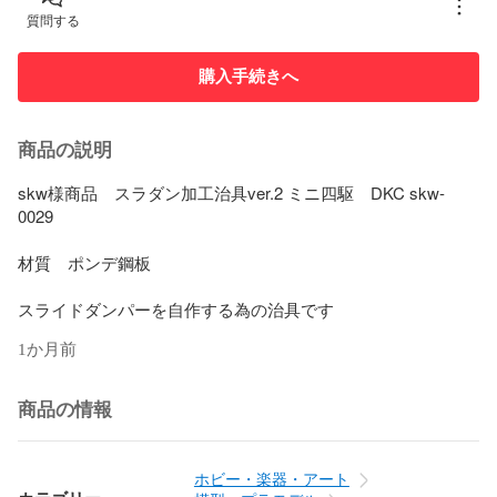
質問する
購入手続きへ
商品の説明
skw様商品　スラダン加工治具ver.2 ミニ四駆　DKC skw-
0029

材質　ポンデ鋼板

スライドダンパーを自作する為の治具です
1か月前
商品の情報
ホビー・楽器・アート