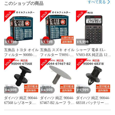
すべて見る
このショップの商品
9,999
9,999
9,999
¥
¥
¥
互換品 トヨタ オイル
互換品 スズキ オイル
シャープ 電卓 EL-
フィルター 90080-
フィルター T9091-
VN83-BX 純正品 12桁
91058 90915-03001
51000-300 対応 純正
抗菌 液晶 角度調整
90915-10001 V9111-
型番 オイルエレメン
可能 アルミパネル チ
0101 90915-10003 対
ト エンジンオイル オ
ルド 定数計算 税込
応 純正型番 オイルエ
イル交換 部品 メンテ
税抜 計算 すべり止め
レメント エンジンオ
ナンス 日本製 車
ゴム足 鏡面仕上 アク
イル オイル交換 部品
SUZUKI
リル表示 スリムデザ
メンテナンス 日本製
イン SHARP 正規品
9,999
9,999
9,999
¥
¥
¥
車 TOYOTA
ダイハツ 純正 90044-
ダイハツ 純正 90044-
ダイハツ 純正 90044-
67568 レゾネーター
67467-B2 ルーフ ライ
68318 バッテリー カ
パイプ クリップ 取付
ニング クリップ 天井
バー クリップ 取付
エンジン ルーム カバ
板 内張 交換 部品 メ
ハイゼット トラック