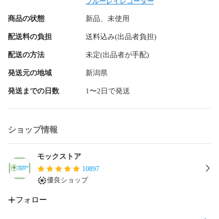
ブルーレイレコーダー
【対応レコーダー】

商品の状態
新品、未使用
BDZ-RS15

BDZ-RX35

配送料の負担
送料込み(出品者負担)
BDZ-RX55

BDZ-RX105
配送の方法
未定(出品者が手配)
発送元の地域
新潟県
発送までの日数
1〜2日で発送
ショップ情報
モックストア
10897
優良ショップ
フォロー