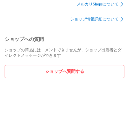
ー 交換 部品 メンテ
ンテナンス
など 交換 部品 メン
メルカリShopsについて
ナンス 9004467568
9004467467B2
テナンス 9004468318
ショップ情報詳細について
ショップへの質問
ショップの商品にはコメントできませんが、ショップ出店者とダ
イレクトメッセージができます
ショップへ質問する