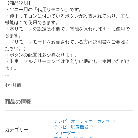
【商品説明】

・ソニー用の「代用リモコン」です。

・純正リモコンに付いているボタンが設置されており、主な
機能は全て使用できます。

・本リモコンの設定は不要で、電池を入れればすぐに使用で
きます。

　（リモコンモードを変更されている方は説明書をご参照く
ださい。）

・ボタンの配置は多少異なります。

・汎用、マルチリモコンでは使えない機能もご使用いただけ
ます。

【接続方式】赤外線

4か月前
【電池の説明】アルカリ単四電池

商品の情報
★発送方法

　●ネコポスでお送りします。

テレビ・オーディオ・カメラ
【対応リモコン】

テレビ・映像機器
カテゴリー
RMT-B006J

レコーダー