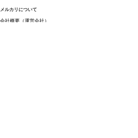
メルカリについて
会社概要（運営会社）
採用情報
プレスリリース
公式ブログ
プレスキット
メルカリUS
メルカリShops
m department（エムデパ）
ヘルプ
ヘルプセンター（ガイド・お問い合わせ）
メルカリShopsでショップを開設する
メルカリShops ショップ管理画面にログイン
メルカリShops出店者向けガイド
お問い合わせ一覧
フリーワードから商品をさがす
プライバシーと利用規約
メルカリ利用規約