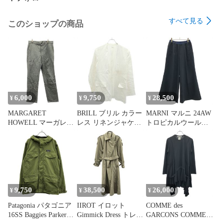
すべて見る
このショップの商品
6,000
9,750
28,500
¥
¥
¥
MARGARET
BRILL ブリル カラー
MARNI マルニ 24AW
HOWELL マーガレッ
レス リネンジャケッ
トロピカルウールロ
ト ハウエル コットン
ト BR247002ER-00 ホ
ゴウエストワイドト
リネンスラックスパ
ワイト 38
ラウザーパンツ
ンツ 579-140308 グレ
PAMA0428U2 ネイビ
ー L
ー 40
9,750
38,500
26,000
¥
¥
¥
Patagonia パタゴニア
IIROT イロット
COMME des
16SS Baggies Parker
Gimmick Dress トレン
GARCONS COMME