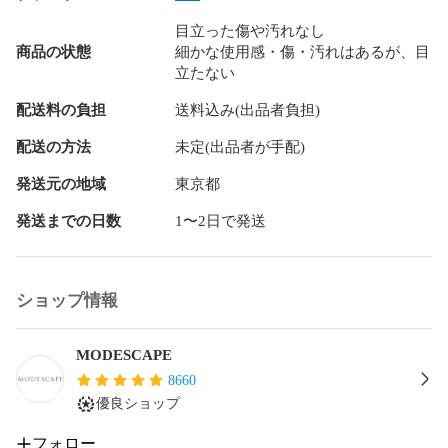
中古Ｃ：汚れやダメージが多数見受けられる中古品

目立った傷や汚れなし
中古Ｄ：難あり品、ジャンク品、修理が必要な品物

商品の状態
細かな使用感・傷・汚れはあるが、目
立たない
※他サイト及び店舗においても販売している商品です。時間差
にて欠品になることもございます。予めご了承いただきます
配送料の負担
送料込み(出品者負担)
ようお願いいたします。

配送の方法
未定(出品者が手配)
MODESCAPE（モードスケープ）はブランド服に特化して買
発送元の地域
東京都
取・販売を行っているリユースショップです。

渋谷に実店舗もございます。

発送までの日数
1〜2日で発送
出品している商品は弊社倉庫にて保管しています。

店頭で商品をご覧になりたい場合は前日までにご予約が必要
です。

ショップ情報
ご予約せずにご来店いただいても商品を用意できかねること
がございます。予めご了承ください。
MODESCAPE
8660
優良ショップ
フォロー