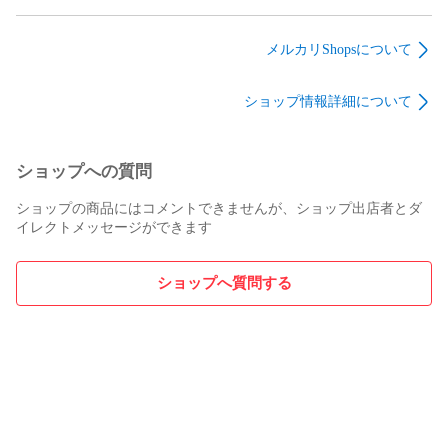
バギーズ パーカー
チドレス ワンピース
des GARCONS コムデ
STY27355SP16 カー
025-024-WD23 ベージ
ギャルソンコムデギ
キ S
ュ系 38
ャルソン
メルカリShopsについて
SAMPLE/24SS ロング
スリーブカットソー
ショップ情報詳細について
RM-T007 ブラック 1
ショップへの質問
ショップの商品にはコメントできませんが、ショップ出店者とダ
イレクトメッセージができます
ショップへ質問する