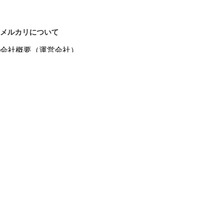
メルカリについて
会社概要（運営会社）
採用情報
プレスリリース
公式ブログ
プレスキット
メルカリUS
メルカリShops
m department（エムデパ）
ヘルプ
ヘルプセンター（ガイド・お問い合わせ）
メルカリShopsでショップを開設する
メルカリShops ショップ管理画面にログイン
メルカリShops出店者向けガイド
お問い合わせ一覧
フリーワードから商品をさがす
プライバシーと利用規約