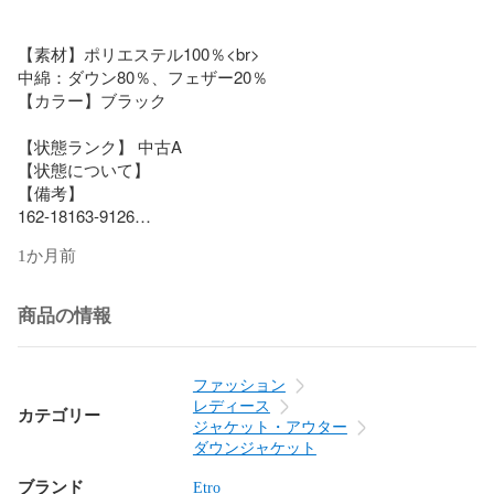
【素材】ポリエステル100％<br>

中綿：ダウン80％、フェザー20％

【カラー】ブラック

【状態ランク】 中古A

【状態について】

【備考】  

162-18163-9126

1か月前
・コメントへの返答は平日10:00～18:00の対応となります

・いいね！で値下げ時に通知されます

・フォローしていただくと新入荷が通知されます

商品の情報
・価格交渉は承っておりません

＊ランク説明

ファッション
新品：新品（お買い取りのお品物は含みません）

レディース
カテゴリー
未使用品：新古品、使用感の無い新品同様品

ジャケット・アウター
中古Ａ：使用感の少ない状態の良い中古品

ダウンジャケット
中古Ｂ：使用感があり、軽度のダメージや汚れが見受けられ
ブランド
Etro
る中古品
