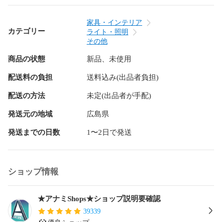
【用途】：暗い場所、登山、ウォーキング、夜勤、夜釣り、
野外仕事、仕事、キャンプ、サイクリング、自転車に乗り、
家具・インテリア
地震、防災、他の災害などに適用します。

カテゴリー
ライト・照明
その他
商品の状態
新品、未使用
【防水】：IPX4レベルの防水、防塵性能を備えております。※
配送料の負担
送料込み(出品者負担)
完全防水では有りませんので、水中でのご使用はお避けてく
ださい。

配送の方法
未定(出品者が手配)
発送元の地域
広島県
製品仕様：

発送までの日数
1〜2日で発送
素材：ABS硬質プラスチック素材

ショップ情報
製品重さ：約70G

製品サイズ：80 * 43 * 30mm

★アナミShops★ショップ説明要確認
39339
防水レベル：IPX4
