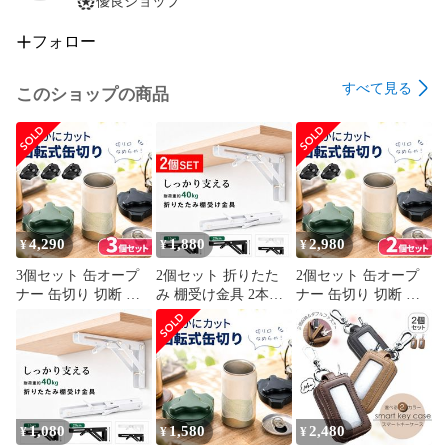
優良ショップ
バッテリー：18650リチウムバッテリー、過充電保護

フォロー
使用時間：4-10時間

すべて見る
このショップの商品
充電時間：約2.5時間

ランプビーズ：5W XPE / 3w COB 300ML
4,290
1,880
2,980
¥
¥
¥
3個セット 缶オープ
2個セット 折りたた
2個セット 缶オープ
ナー 缶切り 切断 缶
み 棚受け金具 2本セ
ナー 缶切り 切断 缶
オープナー カッター
ット ステンレス L字
オープナー カッター
ビール 缶ビール 回転
型 ブラケット ウォー
ビール 缶ビール 回転
式 切り口なめらか 簡
ルシェルフ 壁掛け
式 切り口なめらか 簡
単 蓋 大口 カット ト
DIY 耐荷重40kg 頑丈
単 蓋 大口 カット ト
ップ カン コップ 切
ワンタッチ 省スペー
ップ カン コップ 切
る 開ける 栓抜き 切
ス 収納 デスク カウ
る 開ける 栓抜き 切
り口 リメイク DIY 再
ンター キッチン 作業
り口 リメイク DIY 再
1,080
1,580
2,480
¥
¥
¥
利用 保存 保管 のど
台 壁面収納 15cm
利用 保存 保管 のど