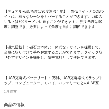
【デュアル光源/角度は90度調節可能】：XPEライトとCOBラ
イトは、様々なシーンをカバーすることができます。LEDの
明るさは300ルーメンに達すことができます。 照明角度は90
度に調整でき、必要によって角度を自由に調節できます。

【磁気搭載】：磁石は本体と一体式なデザインを採用して、
金属に取り付けて手を解放することができます。クイック取
り外すデザインを採用し、懐中電灯として使用できます。

【USB充電式バッテリー】：便利なUSB充電器式でラップト
ップ、コンピューター、モバイルバッテリーなどのUSB互換
デバイスで充電できます。2.5時間充電した後、約4-10時間使
1時間前
用できます。

商品の情報