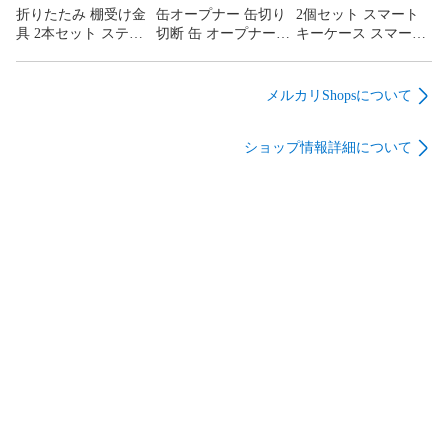
折りたたみ 棚受け金
缶オープナー 缶切り
2個セット スマート
ごし キャンプ ジョッ
20cm 飾り棚 壁付け
ごし キャンプ ジョッ
具 2本セット ステン
切断 缶 オープナー
キーケース スマート
キ
黒 白
キ
レス L字型 ブラケッ
カッター ビール 缶ビ
キーカバー 2個収納
ト ウォールシェルフ
ール 回転式 切り口な
スマートキー対応 キ
壁掛け DIY 耐荷重
めらか 簡単 蓋 大口
ーケース カラビナ付
メルカリShopsについて
40kg 頑丈 ワンタッチ
カット トップ カン
き 窓付き 3色 レディ
省スペース 収納 デス
コップ 切る 開ける
ース 車 メンズ キー
ショップ情報詳細について
ク カウンター キッチ
栓抜き お酒 ジュース
ホルダー 車キーカバ
ン 洗面所 作業台 壁
切り口 リメイク DIY
ー クリア窓 ダブルジ
面収納 15cm 20cm 飾
再利用 保存 保管 の
ッパー プレゼント ペ
り棚 壁付け 黒 白
どごし キャンプ ジョ
ア ダブル
ッキ