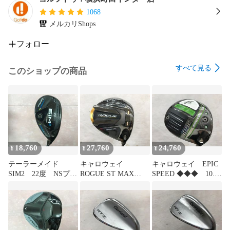
ございますので、ご了承いただいた上でご注文をお願いいた
します。ご不安な点がございましたら「質問」ボタン、直接
1068
のお電話等で遠慮なくお尋ねください。

メルカリShops
［在庫について］

フォロー
当店の商品は店頭や他の通販サイトでも販売している1点もの
すべて見る
このショップの商品
です。タイミングによってはご注文をいただいても他で売れ
てしまっている場合がございます。その際はご連絡を差し上
げた上、注文をキャンセルさせていただきますので予めご了
承ください。

［お客様都合での返品について］

お客様都合での返品はお受け致しておりません。

18,760
27,760
24,760
¥
¥
¥
［弊社過失での返品について］

テーラーメイド
キャロウェイ
キャロウェイ EPIC
配送中の破損、商品間違い、商品に瑕疵がある場合はつきま
SIM2 22度 NSプロ
ROGUE ST MAX
SPEED ◆◆◆ 10.5
しては、ご返品をお受けさせていただきます。

910GH Sフレック
LS 10.5度 ツアー
度 ディアマナ
お手数をお掛け致しますが商品到着より7日以内に当店へご連
ス ユーティリテ
AD IZ-6 Sフレック
ZF40 Sフレック
ィ 中古【最短即日
ス ドライバー 中
ス ドライバー 中
絡ください。

発送】
古【最短即日発送】
古【最短即日発送】
返品の際にかかる配送料は当店が負担いたしますのでご安心
ください。
