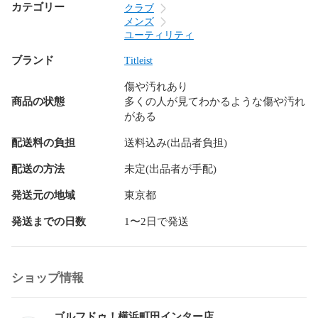
態。

カテゴリー
クラブ
フェイス：傷は目立つが、ヘコミが無くプレーに支障は無い
メンズ
状態。

ユーティリティ
………………………………………………

ブランド
Titleist
※商品名に【訳あり】が付いているクラブは、上記のランク基
傷や汚れあり
準から逸脱したマイナス箇所がある商品となっています（そ
商品の状態
多くの人が見てわかるような傷や汚れ
の分お値引き済です）。

がある
★フォロー＆いいね、よろしくお願いします★

配送料の負担
送料込み(出品者負担)
＝＝＝＝＝＝＝＝＝＝＝＝＝＝＝＝＝＝＝＝＝

【フォロー】　割引クーポン配布時にお知らせが届きます

配送の方法
未定(出品者が手配)
【いいね】　狙っている商品の値下げをお知らせします

発送元の地域
東京都
発送までの日数
1〜2日で発送
［商品について］

当店でお取り扱いしている商品は、全て中古品となっており
ショップ情報
ます。商品状態はできるだけ詳しくご案内していますが、中
古品の特性上、記載しきれない微細なダメージがある場合が
ゴルフドゥ！横浜町田インター店