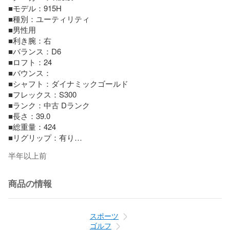
■モデル：915H

■種別：ユーティリティ

■男性用

■利き腕：右

■バランス：D6

■ロフト：24

■バウンス：

■シャフト：ダイナミックゴールド

■フレックス：S300

■ランク：中古 Dランク

■長さ：39.0

■総重量：424

■リグリップ：有り

■ヘッドカバー：無し

半年以上前
■付属品：×

■備考：

………………………………………………

商品の情報
【Dランク】

クラウン：傷や塗装のはがれはあるが、ヘコミが無くプレー
に支障は無い状態。

スポーツ
ソール：傷は目立つが、ヘコミが無くプレーに支障は無い状
ゴルフ