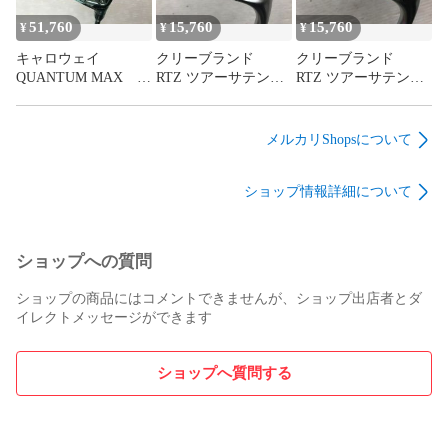
51,760
15,760
15,760
¥
¥
¥
………………………………………………

キャロウェイ
クリーブランド
クリーブランド
■販売業者：株式会社ゴルフ・ドゥ

QUANTUM MAX 15
RTZ ツアーサテン
RTZ ツアーサテン
■古物商許可番号：第431010007249号
度 TENSEI GRAY
56度 NSプロ
48度 NSプロ
60 for Callaway Sフ
MODUS 3 TOUR
MODUS 3 TOUR
レックス フェアウ
115 Sフレックス
115 Sフレックス
メルカリShopsについて
ェイウッド 中古
ウェッジ 中古【最
ウェッジ 中古【最
【最短即日発送】
短即日発送】
短即日発送】
ショップ情報詳細について
ショップへの質問
ショップの商品にはコメントできませんが、ショップ出店者とダ
イレクトメッセージができます
ショップへ質問する