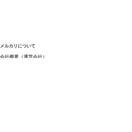
メルカリについて
会社概要（運営会社）
採用情報
プレスリリース
公式ブログ
プレスキット
メルカリUS
メルカリShops
m department（エムデパ）
ヘルプ
ヘルプセンター（ガイド・お問い合わせ）
メルカリShopsでショップを開設する
メルカリShops ショップ管理画面にログイン