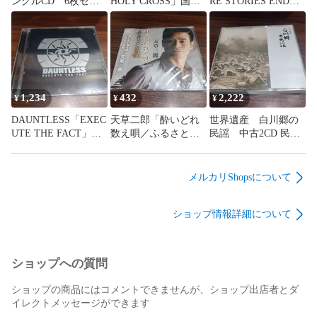
ングルCD 6枚セッ
HOLY CROSS」国内
RE STORIES END」
ト 訳あり処分特価
盤中古CD ヘヴィメ
輸入盤中古CD プロ
品 管理番号260809-
タル 管理番号
グレッシヴメタル
313
260809-126
管理番号260809-126
1,234
432
2,222
¥
¥
¥
DAUNTLESS「EXEC
天草二郎「酔いどれ
世界遺産 白川郷の
UTE THE FACT」輸
数え唄／ふるさと自
民謡 中古2CD 民
入盤中古CD デスメ
慢」未開封シングル
謡 管理番号260809-
タル 管理番号
CD 演歌/歌謡曲 管
200
260809-126
理番号260809-126
メルカリShopsについて
ショップ情報詳細について
ショップへの質問
ショップの商品にはコメントできませんが、ショップ出店者とダ
イレクトメッセージができます