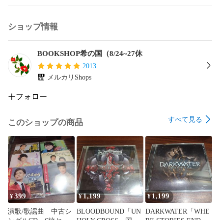
ショップ情報
BOOKSHOP希の国（8/24~27休
2013
メルカリShops
フォロー
すべて見る
このショップの商品
399
1,199
1,199
¥
¥
¥
演歌/歌謡曲 中古シ
BLOODBOUND「UN
DARKWATER「WHE