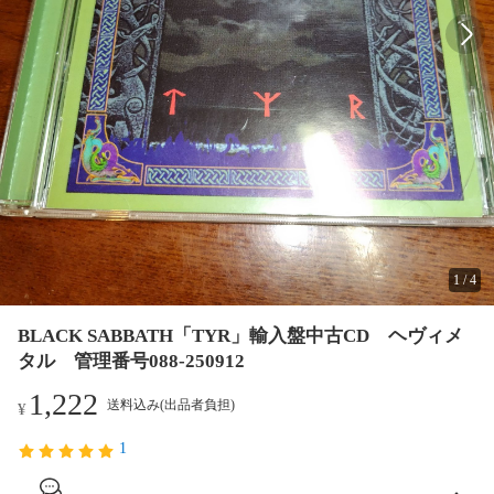
1
/
4
BLACK SABBATH「TYR」輸入盤中古CD ヘヴィメ
タル 管理番号088-250912
1,222
送料込み(出品者負担)
¥
1