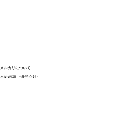
メルカリについて
会社概要（運営会社）
採用情報
プレスリリース
公式ブログ
プレスキット
メルカリUS
メルカリShops