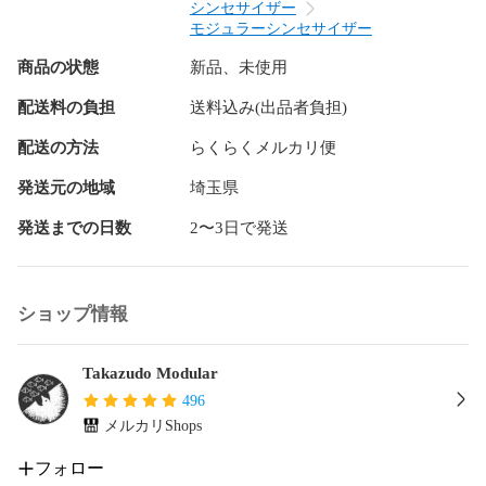
るバンドパスフィルターを中心としているため、Night Rider
シンセサイザー
というモジュールは、レゾネーターを中心としたエフェクタ
モジュラーシンセサイザー
ーの一種であると表現するのが適切と言えるかもしれませ
商品の状態
新品、未使用
ん。

配送料の負担
送料込み(出品者負担)
## 6ステージのシーケンサー

配送の方法
らくらくメルカリ便
赤のLED群の下にある6つの穴の裏では、緑のLEDが点灯しま
す。これはシーケンサーのステージを表しており、緑LEDの
発送元の地域
埼玉県
点灯は、現在選ばれているステージを表すものです。パネル
発送までの日数
2〜3日で発送
中央にあるPREV/NEXTボタンは、このステージの変更を切り
替えるもので、6つのステージを切り替えることができます。

それぞれのステージには、4つのフィルターそれぞれの周波数
ショップ情報
やボリューム等のパラメータを記憶させることができます。
またこのフィルターの状態は、メモリーへの保存/読み出しが
可能です。これにより、自分の好みのフィルターの状態を即
Takazudo Modular
座に作ったり、予め準備しておいて呼び出すことが可能で
496
す。

メルカリShops
ステージが切り替わった際、Night Riderは4つのフィルターの
フォロー
パラメーターを変化させますが、この時のパラメーターの変