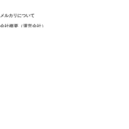
メルカリについて
会社概要（運営会社）
採用情報
プレスリリース
公式ブログ
プレスキット
メルカリUS
メルカリShops
m department（エムデパ）
ヘルプ
ヘルプセンター（ガイド・お問い合わせ）
メルカリShopsでショップを開設する
メルカリShops ショップ管理画面にログイン
メルカリShops出店者向けガイド
お問い合わせ一覧
フリーワードから商品をさがす
プライバシーと利用規約