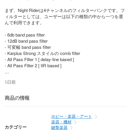
まず、Night Riderは4チャンネルのフィルターバンクです。フ
ィルターとしては、ユーザーは以下の種類の中から一つを選
んで利用できます。

- 6db band pass filter

- 12dB band pass filter

- 可変幅 band pass filter

- Karplus Strong スタイルの comb filter

- All Pass Filter 1 [ delay-line based ]

- All Pass Filter 2 [ IIR based ]

ひとまず、これら多様なフィルターを4チャンネルで使えるだ
5日前
けでもそれなりに便利です。パネル中央上には多数の小さい
穴が空いており、この裏には小さい赤のLEDが並べられてい
ます。現在選んでいるフィルターの情報、フィルター適用周
商品の情報
波数、フィルタ毎のボリュームがこのLEDの点灯により表現
され（商品写真参照）、デジタルである点を生かした直感的
な操作が可能です。

ホビー・楽器・アート
楽器・機材
また、このフィルターの特性は、基本は特定周波数を強調す
カテゴリー
鍵盤楽器