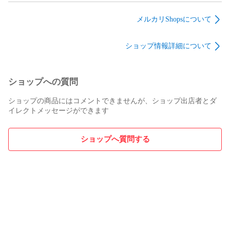
## MIDIによる制御やステレオ入出力

メルカリShopsについて
その他、CLK/MIDIジャックは、TRSケーブルを介してMIDIを
受け取ることも可能で、CCやMIDI Note ONによるパラメータ
ショップ情報詳細について
ーのコントロールが可能です。これは、当店で扱っているOxi 
ONEのようなデジタル多機能シーケンサーとの組み合わせる
ことで、より高度なコントロールが可能になることを意味し
ショップへの質問
ています。

ショップの商品にはコメントできませんが、ショップ出店者とダ
ほか、IN1/2ジャックは、モノラルの入力を受け付けますが、
イレクトメッセージができます
付属のTRS to TR-TRケーブルを利用することで、ステレオ入
力を受け付けることも可能です。Night Riderの出力も、
OUT1/2ジャックにてステレオ出力が可能であり、このNight 
ショップへ質問する
Riderだけで、豊かなステレオ効果を得ることが可能です。

## デジタル技術を生かした直感的な操作性とリッチな機能

このNight Riderは、実装されている機能だけでなく、その操
作性においてもまた、デジタル技術をうまく活かしていると
いう印象を受けました。機能は多いものの、中央のLED群に
より現在操作している内容は適宜分かりやすく表現され、多