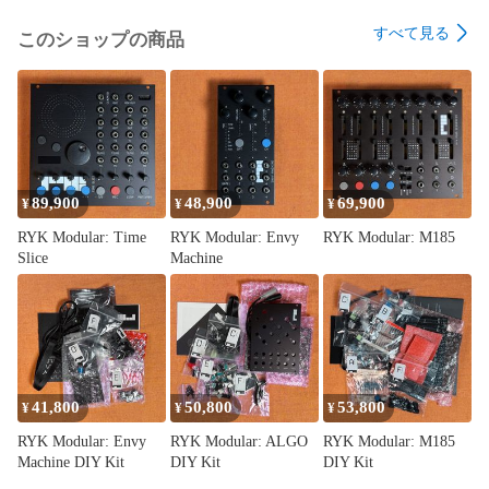
化は、slewノブの値により段階的に変化させるようにするこ
すべて見る
このショップの商品
とも可能です。これを利用すると、例えば6ステージ分、別の
フィルターの状態を作っておき、slewをある程度上げてお
き、PREV/NEXTボタンを押し続ければ、レゾナンスの周波数
や強さが時間と共に段階的に変化する、スウィープ効果を作
ることが出来ます。これはNight RiderをPhaserとしても利用
できることを意味します。

## CVやgateにより作る、柔軟なモジュレーション

89,900
48,900
69,900
¥
¥
¥
RYK Modular: Time
RYK Modular: Envy
RYK Modular: M185
シーケンサーのステージ変更やslewのかかり具合は、CVや
Slice
Machine
gateを送ることでもコントロール可能です。

gateをCLK/MIDIジャックに渡すか、もしくはPOSジャックに
CVを渡すことでステージが切り替わるため、前述した
PREV/NEXTボタンの挙動を外部からコントロール可能です。
そしてslewの値は、SLEWジャックへのCV入力でも可能なの
41,800
50,800
53,800
で、高速でハードにレゾナンスを変化させたり、ゆっくりと
¥
¥
¥
スウィープさせたりなど、レゾネーター的な効果を非常に柔
RYK Modular: Envy
RYK Modular: ALGO
RYK Modular: M185
軟に作ることが可能です。

Machine DIY Kit
DIY Kit
DIY Kit