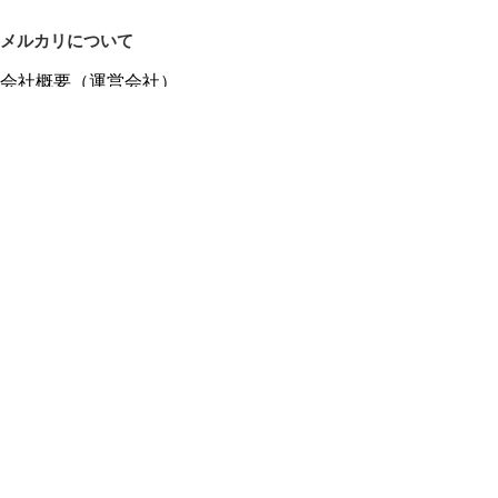
メルカリについて
会社概要（運営会社）
採用情報
プレスリリース
公式ブログ
プレスキット
メルカリUS
メルカリShops
m department（エムデパ）
ヘルプ
ヘルプセンター（ガイド・お問い合わせ）
メルカリShopsでショップを開設する
メルカリShops ショップ管理画面にログイン
メルカリShops出店者向けガイド
お問い合わせ一覧
フリーワードから商品をさがす
プライバシーと利用規約
メルカリ利用規約