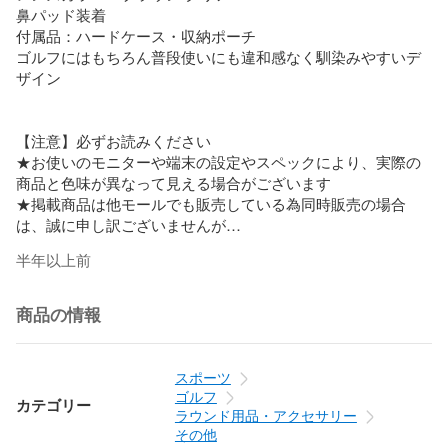
鼻パッド装着

付属品：ハードケース・収納ポーチ

ゴルフにはもちろん普段使いにも違和感なく馴染みやすいデ
ザイン

【注意】必ずお読みください

★お使いのモニターや端末の設定やスペックにより、実際の
商品と色味が異なって見える場合がございます

★掲載商品は他モールでも販売している為同時販売の場合
は、誠に申し訳ございませんが

ご注文をキャンセルさせて頂きますので、予めご了承くださ
半年以上前
い。

【管理番号】K013541
商品の情報
スポーツ
ゴルフ
カテゴリー
ラウンド用品・アクセサリー
その他