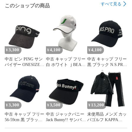
すべて見る
このショップの商品
3,300
4,100
4,100
¥
¥
¥
中古 ピン PING サン
中古 キャップ フリー
中古 キャップ フリー
バイザー ONESIZE
白 ホワイト ｊBEAM
黒 ブラック N.S.PRO
ブラウン系 ロゴ刺し
立体刺しゅうロゴ サ
立体シルバーロゴ バ
ゅう 星総柄 光沢 レ
イドワッペン シンプ
イカラー
ディース
ル
3,300
3,500
13,200
¥
¥
¥
中古 キャップ フリー
中古 ジャックバニー
未使用品 メンズ カッ
56-59cm 黒 ブラック
Jack Bunny!! サンバイ
パゴルフ KAPPA
FUJIKURA 立体ロゴ
ザー フリー ブラック
GOLF セットアップ
刺しゅう シンプル
ロゴ刺しゅう カジュ
M ブラック 黒 長袖ダ