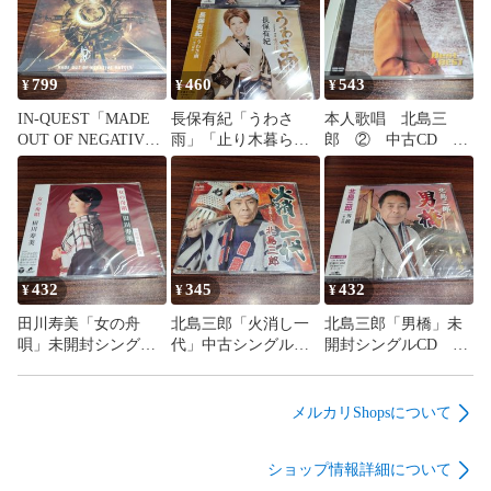
799
460
543
¥
¥
¥
IN-QUEST「MADE
長保有紀「うわさ
本人歌唱 北島三
OUT OF NEGATIVE
雨」「止り木暮ら
郎 ② 中古CD 演
MATTER」輸入盤中
し」未開封シングル
歌/歌謡曲 管理番号
古CD デスメタル
CD 2枚セット 演
260810-202
管理番号260810-202
歌/歌謡曲 管理番号
260810-202
432
345
432
¥
¥
¥
田川寿美「女の舟
北島三郎「火消し一
北島三郎「男橋」未
唄」未開封シングル
代」中古シングル
開封シングルCD 演
CD 演歌/歌謡曲 管
CD 演歌/歌謡曲 管
歌/歌謡曲 管理番号
理番号260810-202
理番号260810-202
260810-202
メルカリShopsについて
ショップ情報詳細について