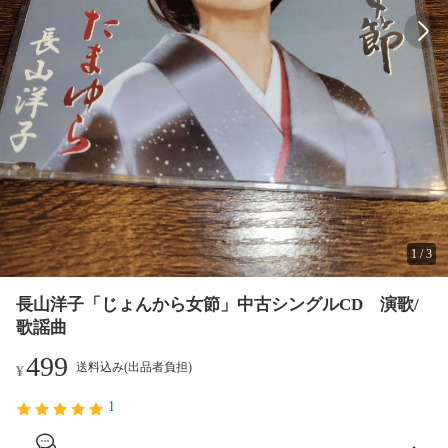
1
/
3
長山洋子「じょんから女節」中古シングルCD 演歌/
歌謡曲
499
送料込み(出品者負担)
¥
1