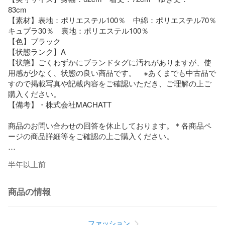
83cm　　

【素材】表地：ポリエステル100％　中綿：ポリエステル70％
キュプラ30％　裏地：ポリエステル100％

【色】ブラック

【状態ランク】A

【状態】ごくわずかにブランドタグに汚れがありますが、使
用感が少なく、状態の良い商品です。　※あくまでも中古品で
すので掲載写真や記載内容をご確認いただき、ご理解の上ご
購入ください。

【備考】・株式会社MACHATT

商品のお問い合わせの回答を休止しております。＊各商品ペ
ージの商品詳細等をご確認の上ご購入ください。

★本商品は一点物です

半年以上前
他サイトや店舗にて販売している商品です。多少のお時間差
にて欠品になることもございます。予めご了承頂ますようお
商品の情報
願い致します。
ファッション