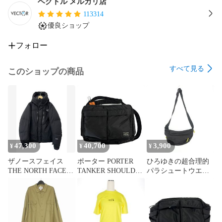
ベクトル メルカリ店
113314
優良ショップ
フォロー
すべて見る
このショップの商品
47,300
40,700
3,900
¥
¥
¥
ザノースフェイス
ポーター PORTER
ひろゆきの超合理的
THE NORTH FACE
TANKER SHOULDER
パラシュートウエス
Baltro Light Jacket バ
BAG L タンカー ショ
トポーチ ボディバッ
ルトロ ライト ダウン
ルダー バッグ 622-
グ 鞄 ブラック 黒
ジャケット ND91950
68810 黒ブラック ブ
XL 黒ブラック ブラ
ランド古着ベクトル
ンド古着ベクトル 中
中古▲■260806