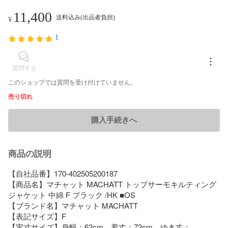
11,400
送料込み(出品者負担)
¥
1
質問する
このショップでは質問を受け付けていません。
売り切れ
購入手続きへ
商品の説明
【自社品番】170-402505200187

【商品名】マチャット MACHATT トップサーモキルティング
ジャケット 中綿 F ブラック /HK ■OS

【ブランド名】マチャット MACHATT

【表記サイズ】F

【実寸サイズ】身幅：62cm　着丈：72cm　ゆき丈：