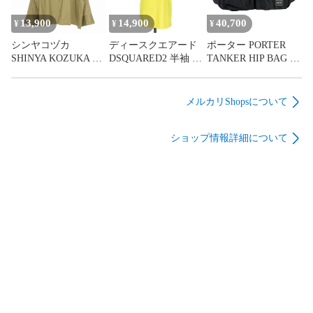
古■260808
13,900
14,900
40,700
¥
¥
¥
シンヤコヅカ
ディースクエアード
ポーター PORTER
SHINYA KOZUKA ×
DSQUARED2 半袖 Ｔ
TANKER HIP BAG タ
ディッキーズ Dickies
シャツ S80GC0009 B
ンカー ヒップ ボディ
GIANT WORK SHIRT
品
ウエスト バッグ 黒ブ
WITH DICKIES オー
ラック ブランド古着
メルカリShopsについて
バーサイズ ステッチ
ベクトル 中古
ワークシャツ 長袖 M
▲260806
ショップ情報詳細について
ベージュ 2502SK123