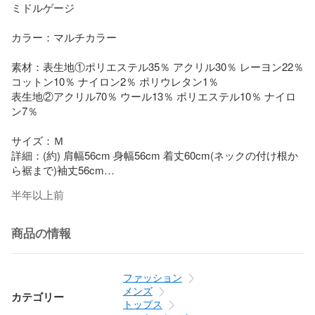
ミドルゲージ

カラー：マルチカラー

素材：表生地①ポリエステル35％ アクリル30％ レーヨン22％ 
コットン10％ ナイロン2％ ポリウレタン1％

表生地②アクリル70％ ウール13％ ポリエステル10％ ナイロ
ン7％

サイズ：Ｍ

詳細：(約) 肩幅56cm 身幅56cm 着丈60cm(ネックの付け根か
ら裾まで)袖丈56cm

半年以上前
付属品：画像参照

商品状態：襟元、袖先にわずかな毛羽立ちはございますが、
商品の情報
特筆すべき汚れや傷のない良好な状態の中古品です。

ファッション
メンズ
カテゴリー
トップス