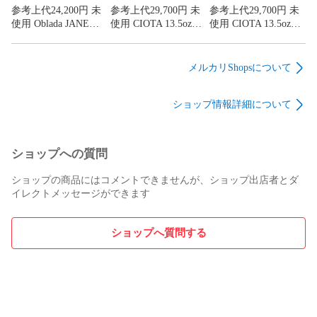
参考上代24,200円 未
参考上代29,700円 未
参考上代29,700円 未
使用 Oblada JANE
使用 CIOTA 13.5ozテ
使用 CIOTA 13.5ozテ
JEANS ジェーンジー
ーパードデニム ジー
ーパードデニム ジー
ンズ デニムパンツ オ
ンズ シオタ NPTL-
ンズ シオタ NPTL-
ブラダ F2210DP04 イ
2TP-PIDBL-D インデ
2TP-PIDBL-D インデ
メルカリShopsについて
ンディゴ 24
ィゴ 27 （867MG）
ィゴ 25 （865MG）
（868MG）
ショップ情報詳細について
ショップへの質問
ショップの商品にはコメントできませんが、ショップ出店者とダ
イレクトメッセージができます
ショップへ質問する