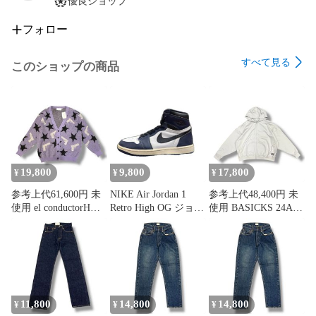
優良ショップ
フォロー
すべて見る
このショップの商品
19,800
9,800
17,800
¥
¥
¥
参考上代61,600円 未
NIKE Air Jordan 1
参考上代48,400円 未
使用 el conductorH
Retro High OG ジョー
使用 BASICKS 24AW
22AW MOHAIR
ダン1 ミッドナイト
Bear Hoodie ベアーフ
CARDIGAN モヘアニ
ネイビー ナイキ
ーディ ジップパーカ
ットカーディガン セ
DZ5485-401 ネイビー
ー スウェット ベイシ
ーター コンダクター
25cm （20522M）
ックス S2.5-0401 グ
PD22AN01 パープル
レー M （871MG）
2 （874MG）
11,800
14,800
14,800
¥
¥
¥