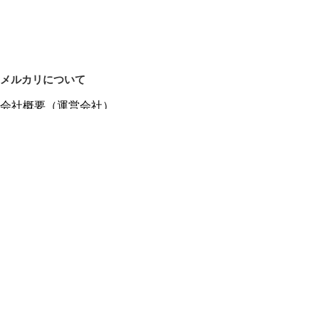
メルカリについて
会社概要（運営会社）
採用情報
プレスリリース
公式ブログ
プレスキット
メルカリUS
メルカリShops
m department（エムデパ）
ヘルプ
ヘルプセンター（ガイド・お問い合わせ）
メルカリShopsでショップを開設する
メルカリShops ショップ管理画面にログイン
メルカリShops出店者向けガイド
お問い合わせ一覧