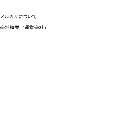
メルカリについて
会社概要（運営会社）
採用情報
プレスリリース
公式ブログ
プレスキット
メルカリUS
メルカリShops
m department（エムデパ）
ヘルプ
ヘルプセンター（ガイド・お問い合わせ）
メルカリShopsでショップを開設する
メルカリShops ショップ管理画面にログイン
メルカリShops出店者向けガイド
お問い合わせ一覧
フリーワードから商品をさがす
プライバシーと利用規約