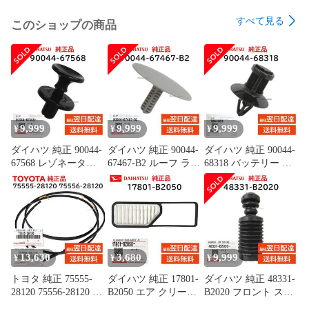
CS-56MF2E8-W

すべて見る
このショップの商品
※型番の「-K」や「-W」などはエアコン本体の色コードで
す。

★発送方法

9,999
9,999
9,999
¥
¥
¥
ダイハツ 純正 90044-
ダイハツ 純正 90044-
ダイハツ 純正 90044-
67568 レゾネーター
67467-B2 ルーフ ライ
68318 バッテリー カ
パイプ クリップ 取付
ニング クリップ 天井
バー クリップ 取付
エンジン ルーム カバ
板 内張 交換 部品 メ
ハイゼット トラック
ー 交換 部品 メンテ
ンテナンス
など 交換 部品 メン
ナンス 9004467568
9004467467B2
テナンス 9004468318
13,630
3,680
9,999
¥
¥
¥
トヨタ 純正 75555-
ダイハツ 純正 17801-
ダイハツ 純正 48331-
28120 75556-28120 左
B2050 エア クリーナ
B2020 フロント スプ
右セット ルーフ ドリ
ー フィルター エレメ
リング バンパー ショ