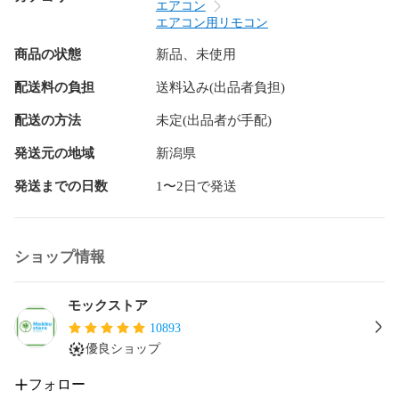
エアコン
CS-22MFJ-W

エアコン用リモコン
CS-251CF-C

商品の状態
新品、未使用
CS-251CF-W

CS-25MFE8-W

配送料の負担
送料込み(出品者負担)
CS-25MFJ-W

配送の方法
未定(出品者が手配)
CS-281CF

CS-281CFR

発送元の地域
新潟県
CS-28MFA-W

発送までの日数
1〜2日で発送
CS-28MFB-W

CS-28MFE8-W

CS-28MFJ-W

ショップ情報
CS-361CF2

CS-401CF2-C

CS-401CF2-W

モックストア
CS-40MF2B-W

10893
優良ショップ
CS-40MF2E8-W

CS-40MF2J-W

フォロー
CS-561CF2
