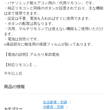
・パナソニック製エアコン用の「代用リモコン」です。

・純正リモコンと同様のボタンが設置されており、主な機能
は全て使用できます。

・設定は不要、電池を入れればすぐに使用できます。

・ボタンの配置は異なります。

・汎用、マルチリモコンでは使えない機能もご使用いただけ
ます。

・電池は別売りです。

※液晶部分に輸送用の保護フィルムが貼ってあります。

【電池の説明】アルカリ単四電池

【対応リモコン】

A75C3777

半年以上前
【対応エアコン】

CS-221CF

商品の情報
CS-221CFR

CS-22MFA-W

CS-22MFB-W

生活家電・空調
CS-22MFE8-W

冷暖房・空調
カテゴリー