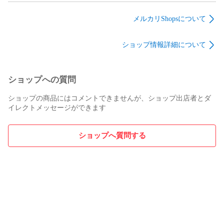
ップ モール RH LH
ント 吸入ダスト 除去
ック ダスト カバー
左側 右側 ゴム 正規
交換 部品 メンテナン
ブーツ 交換 部品 メ
メルカリShopsについて
品 TOYOTA
ス 17801B2050
ンテナンス
7555528120
48331B2020
ショップ情報詳細について
7555628120
ショップへの質問
ショップの商品にはコメントできませんが、ショップ出店者とダ
イレクトメッセージができます
ショップへ質問する