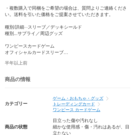
・複数購入で同梱をご希望の場合は、質問よりご連絡くださ
い。送料を引いた価格をご提案させていただきます。

種別/詳細···スリーブ／デッキシールド

種別...サプライ／周辺グッズ

ワンピースカードゲーム

オフィシャルカードスリーブ

リミテッドカードスリーブ

半年以上前
麦わら

公式スリーブ

キャラスリーブ

商品の情報
キャラスリ

ロマンスドーン

ONE PIECE

ゲーム・おもちゃ・グッズ
頂上決戦

カテゴリー
トレーディングカード
強大な敵

ワンピース カードゲーム
謀略の王国

目立った傷や汚れなし
新時代の主役

商品の状態
細かな使用感・傷・汚れはあるが、目
三船長集結

立たない
ワノ国
