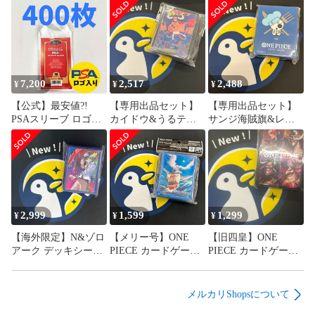
7,200
2,517
2,488
¥
¥
¥
【公式】最安値?!
【専用出品セット】
【専用出品セット】
PSAスリーブ ロゴ入
カイドウ&うるティ&
サンジ海賊旗&レイ
り 400枚
レイジュスリーブ
ジュスリーブ
2,999
1,599
1,299
¥
¥
¥
【海外限定】N&ゾロ
【メリー号】ONE
【旧四皇】ONE
アーク デッキシール
PIECE カードゲーム
PIECE カードゲーム
ド
オフィシャルカード
リミテッドカードス
スリーブ リミテッド
リーブ 未開封
エディション 未開封
メルカリShopsについて