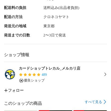
負けおしみ

配送料の負担
送料込み(出品者負担)
filmred

ログポース

配送の方法
クロネコヤマト
シャンクス

サンジ

発送元の地域
東京都
#ワンピカード

#ワンピカ

発送までの日数
2〜3日で発送
#ワンピースカード
ショップ情報
カードショップトレカル_メルカリ店
489
優良ショップ
フォロー
すべて見る
このショップの商品