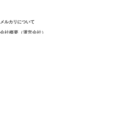
メルカリについて
会社概要（運営会社）
採用情報
プレスリリース
公式ブログ
プレスキット
メルカリUS
メルカリShops
m department（エムデパ）
ヘルプ
ヘルプセンター（ガイド・お問い合わせ）
メルカリShopsでショップを開設する
メルカリShops ショップ管理画面にログイン
メルカリShops出店者向けガイド
お問い合わせ一覧
フリーワードから商品をさがす
プライバシーと利用規約