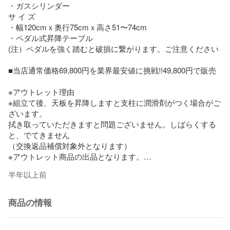
・ガスシリンダー

サ イ ズ

・幅120cmｘ奥行75cmｘ高さ51〜74cm

・ペダル式昇降テーブル

(注）ペダルを強く踏むと破損に繋がります。ご注意ください

■当店通常価格69,800円を業界最安値に挑戦!!49,800円で販売

※アウトレット理由

※組立て後、天板を昇降しますと支柱に潤滑剤がつく場合がご
ざいます。

拭き取っていただきますと問題ございません。しばらくする
と、でてきません

（交換返品補償対象外となります）

※アウトレット商品の出品となります。

※使用上問題のない傷等があります全ての傷が掲載出来ない場
半年以上前
合も御座います

※アウトレット商品の為、ご使用後の補償等は対象外となりま
す。

商品の情報
※モニターの発色の具合によって実際のものと多少色が異なる
場合があります。
