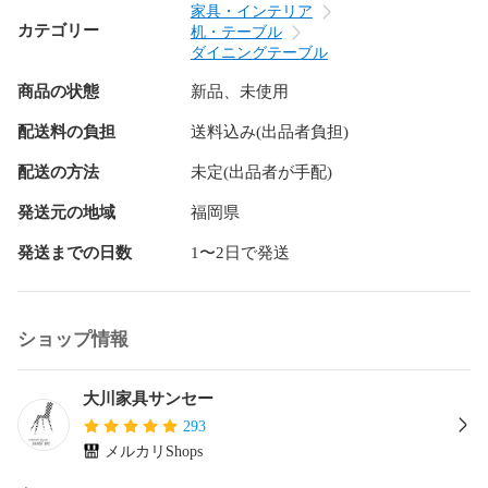
ご了承ください。

家具・インテリア
※写真上の付属品は商品に含まれません。

カテゴリー
机・テーブル
・土台裏や見えないところは、基本的に強度のみ重視となっ
ダイニングテーブル
ており塗装ムラ、小傷がある場合がございます。

商品の状態
新品、未使用
■送料無料

（北海道、東北、沖縄、離島は別途送料がかかります。

配送料の負担
送料込み(出品者負担)
自動加算となりませんので、メールで必ずご確認ください）

■こちらの商品は、玄関渡し（お客様組立)商品となります。
配送の方法
未定(出品者が手配)
発送元の地域
福岡県
発送までの日数
1〜2日で発送
ショップ情報
大川家具サンセー
293
メルカリShops