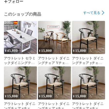
フォロー
すべて見る
このショップの商品
45,800
15,800
15,800
¥
¥
¥
アウトレット セラミ
アウトレット ダイニ
アウトレット ダイニ
ックダイニングテー
ングチェア Yチェア
ングチェア yチェア
ブル 200cm ホワイト
ーリプロダクト ナチ
リプロダクト 椅子 1
熱キズに強い 広いテ
ュラル 1脚 椅子 チェ
脚 ブラック おしゃれ
ーブル おしゃれ 4人
ア イス いす ユーノ3
イス いす チェアー
6人 現品限り 80805
完成品 現品限り
ユーノ3 完成品 現品
80721
限り 80715A
15,800
15,800
15,800
¥
¥
¥
アウトレット ダイニ
アウトレット ダイニ
アウトレット ダイニ
ングチェア yチェア
ングチェア yチェア
ングチェア yチェア