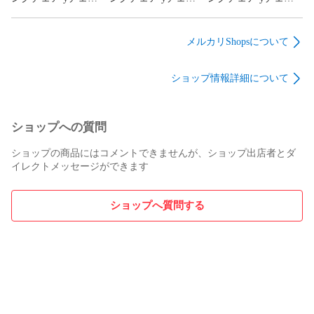
リプロダクト 椅子 1
リプロダクト 椅子 1
リプロダクト 椅子 1
脚 ブラック おしゃれ
脚 ブラック おしゃれ
脚 ブラック おしゃれ
イス いす チェアー
イス いす チェアー
イス いす チェアー
メルカリShopsについて
ユーノ3 完成品 現品
ユーノ3 完成品 現品
ユーノ3 完成品 現品
限り 80715B
限り 80715C
限り 80713
ショップ情報詳細について
ショップへの質問
ショップの商品にはコメントできませんが、ショップ出店者とダ
イレクトメッセージができます
ショップへ質問する