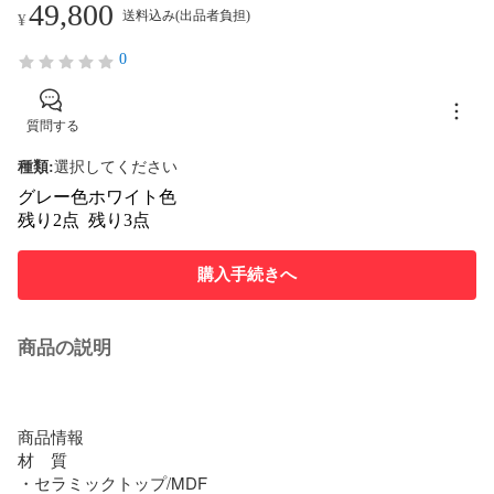
49,800
送料込み(出品者負担)
¥
0
質問する
種類
:
選択してください
グレー色
ホワイト色
残り2点
残り3点
購入手続きへ
商品の説明
商品情報

材　質

・セラミックトップ/MDF
