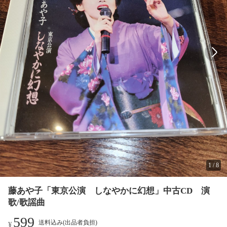
1
/
8
藤あや子「東京公演 しなやかに幻想」中古CD 演
歌/歌謡曲
599
送料込み(出品者負担)
¥