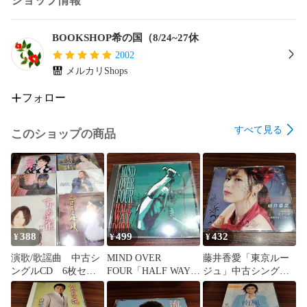
ショップ情報
BOOKSHOP希の国（8/24~27休
2002
メルカリShops
フォロー
すべて見る
このショップの商品
388
499
432
¥
¥
¥
演歌/歌謡曲 中古シ
MIND OVER
藤井香愛「東京ルー
ングルCD 6枚セッ
FOUR「HALF WAY
ジュ」中古シングル
ト 訳あり処分特価
DOWN」輸入盤中古
CD 演歌/歌謡曲 管
品 管理番号260806-
CD オルタナティヴ
理番号260806-140