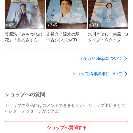
311
メタル 管理番号
260806-140
420
345
321
¥
¥
¥
藤原浩「みちづれの
走裕介「流氷の駅」
氷川きよし「南風」B
花」「北のさすら
中古シングルCD 演
タイプ・Ｃタイプ
い」中古シングル
歌/歌謡曲 管理番号
未開封シングルCD
CD 2枚セット 演
260806-140
2枚セット 演歌/歌
歌/歌謡曲 管理番号
謡曲 管理番号
メルカリShopsについて
260806-140
260806-140
ショップ情報詳細について
ショップへの質問
ショップの商品にはコメントできませんが、ショップ出店者とダ
イレクトメッセージができます
ショップへ質問する