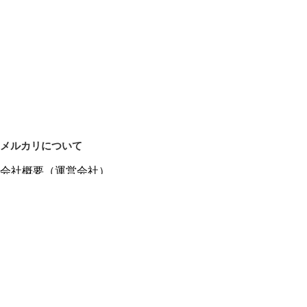
メルカリについて
会社概要（運営会社）
採用情報
プレスリリース
公式ブログ
プレスキット
メルカリUS
メルカリShops
m department（エムデパ）
ヘルプ