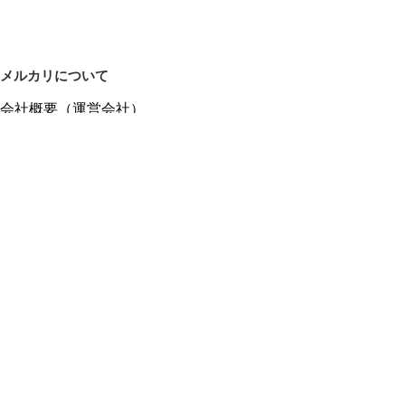
メルカリについて
会社概要（運営会社）
採用情報
プレスリリース
公式ブログ
プレスキット
メルカリUS
メルカリShops
m department（エムデパ）
ヘルプ
ヘルプセンター（ガイド・お問い合わせ）
メルカリShopsでショップを開設する
メルカリShops ショップ管理画面にログイン
メルカリShops出店者向けガイド
お問い合わせ一覧
フリーワードから商品をさがす