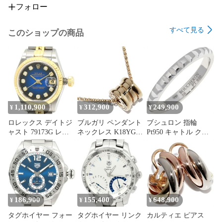
フォロー
すべて見る
このショップの商品
1,110,900
312,900
249,900
¥
¥
¥
ロレックス デイトジ
ブルガリ ペンダント
ブシュロン 指輪
ャスト 79173G レデ
ネックレス K18YG
Pt950 キャトル クル
ィース
B.zero1 ビーゼロワン
ドパリリング ミディ
ペンダントネックレ
アム JAL00109
ス ミニ 359730
186,900
155,400
648,900
¥
¥
¥
タグホイヤー フォー
タグホイヤー リンク
カルティエ ピアス