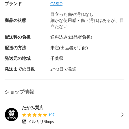
ブランド
CASIO
【機能仕様】

カレンダー/ソーラー/Bluetooth/

目立った傷や汚れなし
商品の状態
細かな使用感・傷・汚れはあるが、目
【ケース素材】

立たない
SS(ステンレス)

配送料の負担
送料込み(出品者負担)
【ベルト素材】

SS(ステンレス)

配送の方法
未定(出品者が手配)
発送元の地域
千葉県
【付属品】

保証書/正規店BOX

発送までの日数
2〜3日で発送
【保証期間】

当店保証6ヶ月

ショップ情報
※返品・保証についての詳細は、ショップ情報をご覧くださ
い。

たかみ質店
※表記または､写真に掲載のないものは付属しておりません｡

※商品の特性上表記にない細かなキズや汚れ等がある場合があ
197
ります｡
メルカリShops