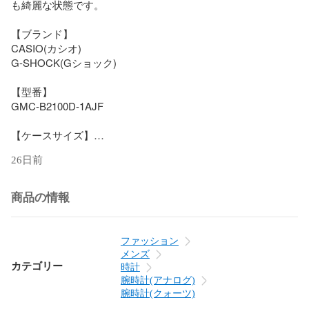
も綺麗な状態です。

【ブランド】

CASIO(カシオ)

G-SHOCK(Gショック)

【型番】

GMC-B2100D-1AJF

【ケースサイズ】

縦:51mm(ラグ含む)

26日前
横:46mm(リューズ含まない)

【ベルト内周】

商品の情報
21cm

【文字盤】

ファッション
黒文字盤 アナログ文字盤

メンズ
カテゴリー
時計
【ムーブメント】

腕時計(アナログ)
クォーツ

腕時計(クォーツ)