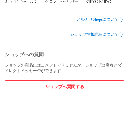
ミュラ1 キャリバー6
クロノ キャリバーS
K18YG K18WG
WAZ2014 メンズ
CJF7111.BA0587 メン
K18PG トリニティピ
ズ
アス トリニティフー
プピアス クラシック
メルカリShopsについて
モデル 80083231
ショップ情報詳細について
ショップへの質問
ショップの商品にはコメントできませんが、ショップ出店者とダ
イレクトメッセージができます
ショップへ質問する