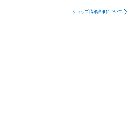
ィション
エディション
お客様の責任により荷物が返送された場合、返送料と再配達
の送料はお客様の負担となります。返送料、再配達の送料は
ショップ情報詳細について
当店より銀行振込にて別途請求をし、お振込みの確認後、再
配達をさせていただきます。なお、荷物が返送された場合で
あってもご注文をキャンセルすることはできかねます。

商品管理番号：1215390331