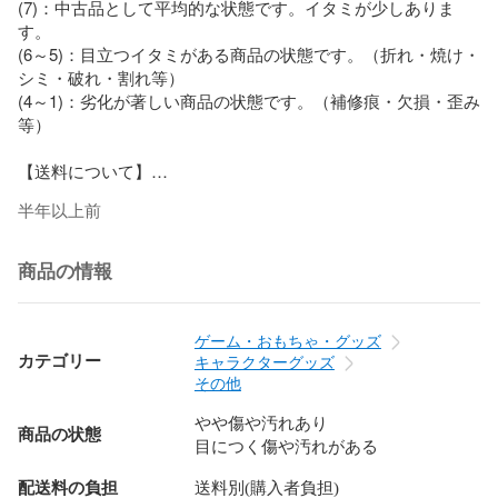
(7)：中古品として平均的な状態です。イタミが少しありま
す。

(6～5)：目立つイタミがある商品の状態です。（折れ・焼け・
シミ・破れ・割れ等）

(4～1)：劣化が著しい商品の状態です。（補修痕・欠損・歪み
等）

【送料について】

半年以上前
当店ではご注文の配送料はお客様負担となります。

配送料につきましては、商品価格の隣に表記の送料をご覧い
ただくか、画面下部にございます「送料」の項目をご覧くだ
商品の情報
さい。

【商品について】

ゲーム・おもちゃ・グッズ
カテゴリー
キャラクターグッズ
商品は店頭、他サイトと在庫を共有しております。そのため
その他
注文後に在庫を確保できない場合がございます。

やや傷や汚れあり
商品の状態
目につく傷や汚れがある
中古品のため多少のキズ・ヨゴレ・経年劣化等がございま
す。

配送料の負担
送料別(購入者負担)