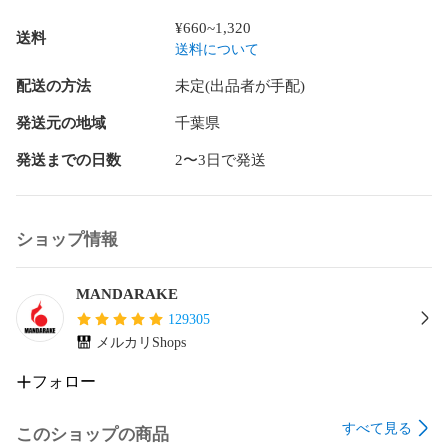
商品には値札ラベルや管理シール、海外出荷向け、国内輸入
¥660~1,320
送料
に伴うシールが貼りついている場合もございます。

送料について
未開封(メーカー検品によるテープの多重貼りを含む)商品の内
配送の方法
未定(出品者が手配)
容不備、動作不良につきましては保証対象外です。

発送元の地域
千葉県
開封品の内、音声や発光等の機能を有する商品に関しては動
発送までの日数
2〜3日で発送
作確認済で、動作不良がある場合は商品状態に表記をしてお
ります。電化製品や精密機器に関しては動作確認は行ってお
りません。

ショップ情報
電池やはがき、チラシ等の商品の性質に影響しない付属品は
付属しない場合がございます。

MANDARAKE
商品に付属している応募券やシリアルコード等は利用できな
129305
い場合がございます。

メルカリShops
布製品(バッグ、タペストリー、ハンカチ等)は保管や発送時の
フォロー
都合上、折れ跡がある場合がございます。

すべて見る
このショップの商品
ゲーム、DVD等の特典品は、タイトルに特典付属の記載がな