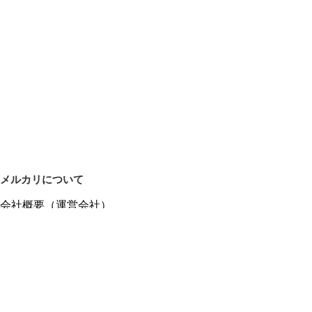
メルカリについて
会社概要（運営会社）
採用情報
プレスリリース
公式ブログ
プレスキット
メルカリUS
メルカリShops
m department（エムデパ）