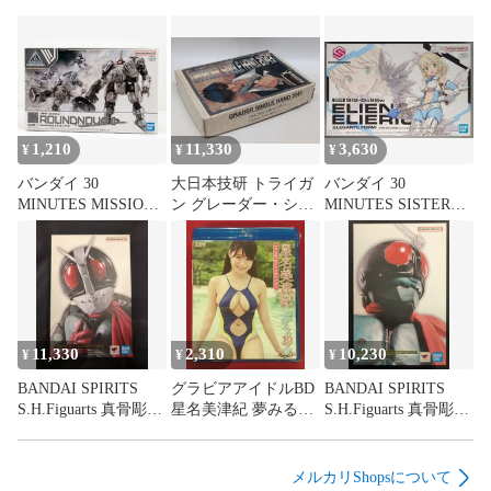
い場合は本体のみとなります。また商品が特典品の場合、本
体が付属する記載がない場合特典のみとなります。

食玩等の食品または飲料が付属する商品の食品及び飲料の飲
食はお止めください。当店では食玩の付属物、外装を商品の
主体とし、食品としての販売をしていないため、飲食をした
1,210
11,330
3,630
場合の健康被害の責任は負いかねます。

¥
¥
¥
バンダイ 30
大日本技研 トライガ
バンダイ 30
【商品画像について】

MINUTES MISSIONS
ン グレーダー・シン
MINUTES SISTERS
30MM bEXM-6 ラウ
グルハンド2043(ウル
SIS-Dc88w エリエネ=
商品画像は参考画像を使用しており、実際の商品の状態は画
ンドノヴァII 70
フウッドのハンドガ
エリエリカ(エレガン
像と多少異なる場合がございます。

ン)/1/1キット/トライ
テフォーム) 12
ガン キャスト
【配送について】

11,330
2,310
10,230
¥
¥
¥
配送業者は当社指定の配送業者となります。

本商品はSAHRAより発送致します。

BANDAI SPIRITS
グラビアアイドルBD
BANDAI SPIRITS
S.H.Figuarts 真骨彫製
星名美津紀 夢みる19
S.H.Figuarts 真骨彫製
商品によって出荷地が異なるため、商品の同梱は承れませ
法 仮面ライダー 仮面
歳
法 仮面ライダー 仮面
ん。

ライダー新2号 栄光
ライダー1号 桜島Ver.
の昭和ライダーエデ
栄光の昭和ライダー
メルカリShopsについて