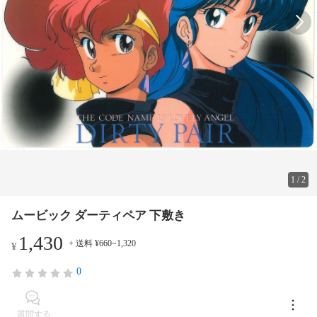
1
/
2
ムービック ダーティペア 下敷き
1,430
+ 送料 ¥660~1,320
¥
0
質問する