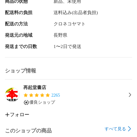
商品の状態
新品、未使用
【配送について】

配送料の負担
送料込み(出品者負担)
ご注文の当日もしくは翌日（店休日を除く）に

発送させて戴きます。

配送の方法
クロネコヤマト
発送元の地域
長野県
【注意事項】

発送までの日数
1〜2日で発送
・状態につきましては、

　当店の主観的判断になりますので、

　写真をご確認の上でのご購入をお願いいたします。

ショップ情報
・店舗併売の為、

　品切れになる場合がございますので、

再起堂書店
　ご理解の上ご注文下さいますようお願い申し上げます。

2265
優良ショップ
・高精細カメラによる発送前の商品の撮影と、

　発送時の撮影を行っております。

フォロー
・ご注文と異なる商品が届いた場合、もしくは商品に欠陥が
すべて見る
ある場合を除き、

このショップの商品