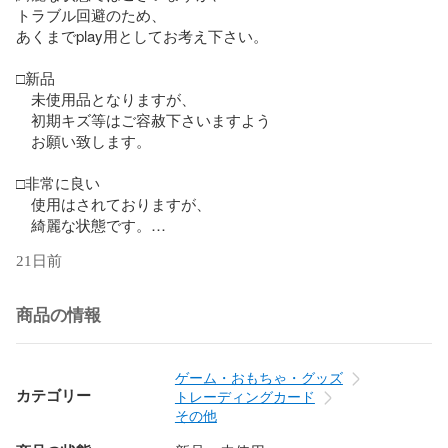
トラブル回避のため、

あくまでplay用としてお考え下さい。

□新品

　未使用品となりますが、

　初期キズ等はご容赦下さいますよう

　お願い致します。

□非常に良い

　使用はされておりますが、

　綺麗な状態です。

21日前
□良い

　軽度の擦れ・キズ・僅かに白欠け等がある状態です。

商品の情報
□　可

　折れ・キズ・欠け等の

　強いダメージがありますが、

ゲーム・おもちゃ・グッズ
　プレイをする上では問題ございません。

カテゴリー
トレーディングカード
その他