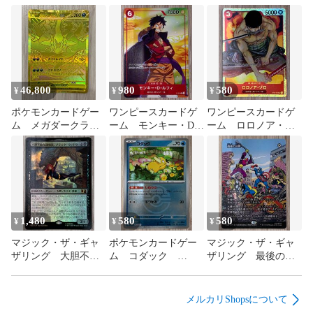
　差し替え詐欺防止の為、返品には応じられません。

　商品到着から5日以内にご連絡の上、着払いでご返送くださ
い。

詳細な内容については、

ショップ情報をご覧戴きますよう

お願い申し上げます。

46,800
980
580
¥
¥
¥
ポケモンカードゲー
ワンピースカードゲ
ワンピースカードゲ
ム メガダークライ
ーム モンキー・D・
ーム ロロノア・ゾ
ex MUR
ルフィ P-001 P
ロ ST01-013 SR
1,480
580
580
¥
¥
¥
マジック・ザ・ギャ
ポケモンカードゲー
マジック・ザ・ギャ
ザリング 大胆不敵
ム コダック
ザリング 最後の決
な諜報員、ブラック
032/0193 ラブボー
戦 M 0045
ウィドウ M
ルミラー
0831 foil
メルカリShopsについて