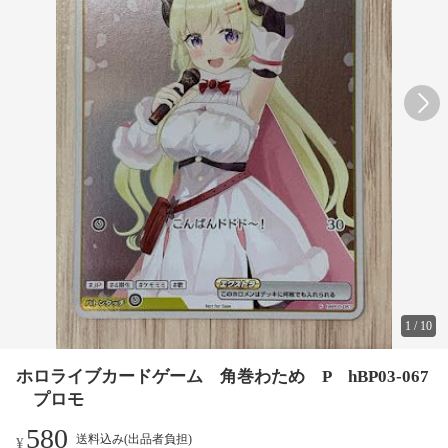
1
/
10
ホロライブカードゲーム 角巻わため P hBP03-067
プロモ
580
送料込み(出品者負担)
¥