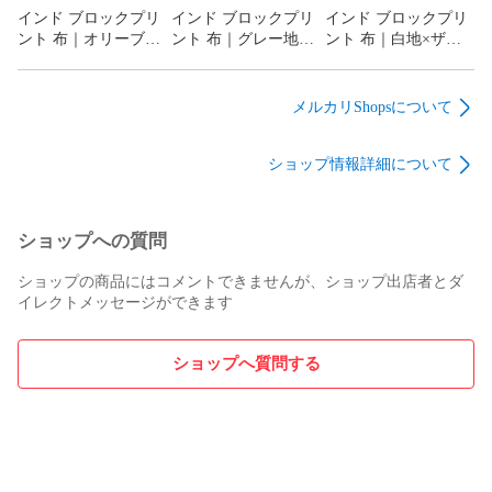
インド ブロックプリ
インド ブロックプリ
インド ブロックプリ
ント 布｜オリーブ地
ント 布｜グレー地×
ント 布｜白地×ザク
×華やかボタニカル花
ボタニカル花柄 コッ
ロの木模様 コットン
柄 コットン生地
トン生地 110cm幅
生地 110cm幅 50cm単
110cm幅 50cm単位販
50cm単位販売
位販売
メルカリShopsについて
売
ショップ情報詳細について
ショップへの質問
ショップの商品にはコメントできませんが、ショップ出店者とダ
イレクトメッセージができます
ショップへ質問する