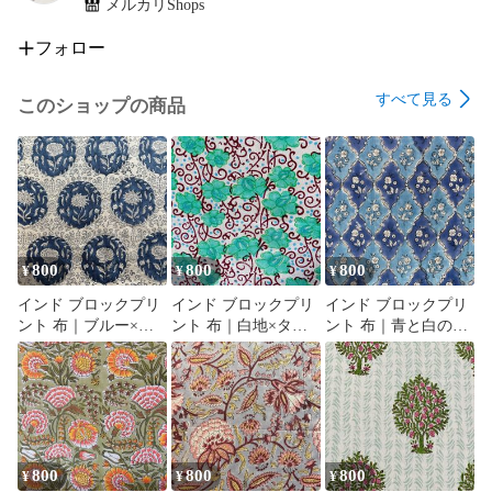
メルカリShops
フォロー
すべて見る
このショップの商品
800
800
800
¥
¥
¥
インド ブロックプリ
インド ブロックプリ
インド ブロックプリ
ント 布｜ブルー×ホ
ント 布｜白地×ター
ント 布｜青と白のシ
ワイト メダリオン花
コイズグリーン花と
ノワズリ風 花柄 コッ
柄 コットン生地
唐草模様 コットン生
トン生地 110cm幅
110cm幅 50cm単位販
地 110cm幅 50cm単位
50cm単位販売
売
販売
800
800
800
¥
¥
¥