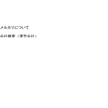
メルカリについて
会社概要（運営会社）
採用情報
プレスリリース
公式ブログ
プレスキット
メルカリUS
メルカリShops
m department（エムデパ）
ヘルプ
ヘルプセンター（ガイド・お問い合わせ）
メルカリShopsでショップを開設する
メルカリShops ショップ管理画面にログイン
メルカリShops出店者向けガイド
お問い合わせ一覧