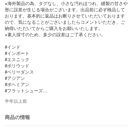
※海外製品の為、タグなし、小さな汚れほつれ、縫製の甘さや
形に誤差が生じる場合がございます。出品前に必ず検品して
おります。基本的に返品はお断りさせていただいております
ので、気になることがございましたらコメントいただき、ご
納得いただいてからご購入をお願いいたします。

※素人採寸のため、多少の誤差はご了承ください。

#インド

#インポート

#エスニック

#ボリウッド

#ベリーダンス

#アジアン

#ボヘミアン

#フラットシューズ

#チャイナシューズ

半年以上前
#パンプス

#刺繍
商品の情報