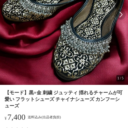
1
/
5
【モード】黒×金 刺繍 ジュッティ 揺れるチャームが可
愛い フラットシューズ チャイナシューズ カンフーシ
ューズ
7,400
送料込み(出品者負担)
¥