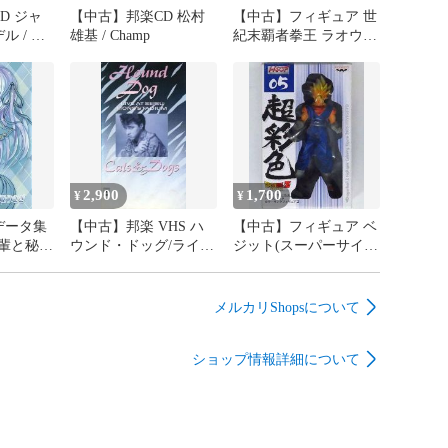
D ジャ
【中古】邦楽CD 松村
【中古】フィギュア 世
 / デ
雄基 / Champ
紀末覇者拳王 ラオウ
サム
ノーマルVer. 「北斗の
拳」 バイオレンスアク
ションフィギュア
2,900
1,700
¥
¥
データ集
【中古】邦楽 VHS ハ
【中古】フィギュア ベ
後輩と秘密
ウンド・ドッグ/ライ
ジット(スーパーサイヤ
き音声-
ヴ・アット 西武ライオ
人) 「ドラゴンボール
ンズ・スタジアム・キ
Z」 ハイスペックカラ
ャッツ・アンド・ドッ
ーリングフィギュア2
メルカリShopsについて
グス
No.05
ショップ情報詳細について