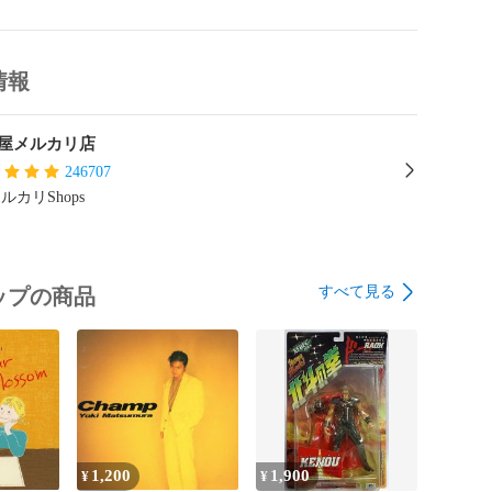
情報
屋メルカリ店
246707
ルカリShops
すべて見る
ップの商品
1,200
1,900
¥
¥