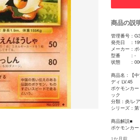
商品の説
管理番号：G330
発売日　：1996/
メーカー：ポ
型番　　：-

状態　　：000
商品名：【中古
ディ LV.45

ポケモンカード
ック

分類：炎/レア
シリーズ：第
商品解説■

ポケモンカー
1か月前