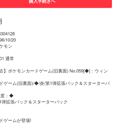
購入手続きへ
明
4128

10/20

ケモン

1 通常

】ポケモンカードゲーム(旧裏面) No.059[◆]：ウィン
ゲーム(旧裏面)/◆/炎/第1弾拡張パック＆スターターパ
度：◆

1弾拡張パック＆スターターパック

ドゲームが登場!