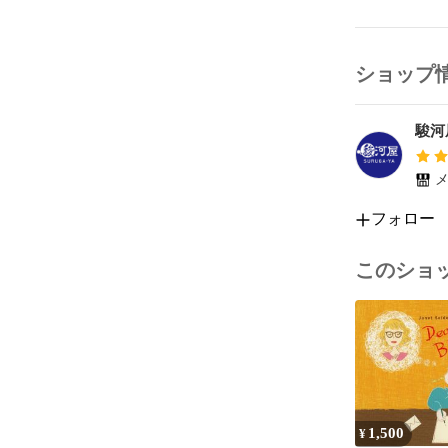
ショップ
駿河
メ
フォロー
このショ
1,500
¥