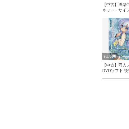
【中古】洋楽C
ネット・サイデル
ィア・ブロッ
1,880
¥
【中古】同人
DVDソフト 
の放課後 -耳か
/ 雷夢