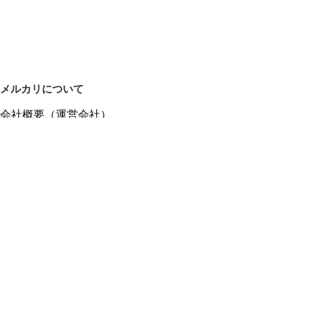
メルカリについて
会社概要（運営会社）
採用情報
プレスリリース
公式ブログ
プレスキット
メルカリUS
メルカリShops
m department（エムデパ）
ヘルプ
ヘルプセンター（ガイド・お問い合わせ）
メルカリShopsでショップを開設する
メルカリShops ショップ管理画面にログイン
メルカリShops出店者向けガイド