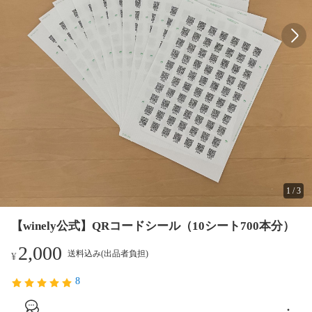
1
/
3
【winely公式】QRコードシール（10シート700本分）
2,000
送料込み(出品者負担)
¥
8