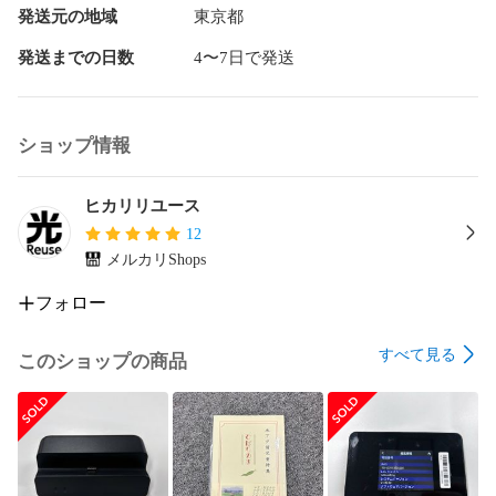
飲食店・ホテル・カラオケ・パチンコ店・個人事務所におす
発送元の地域
東京都
すめ！！

もちろん自宅でご使用になる方にもおすすめです！！

発送までの日数
4〜7日で発送
製品仕様

・サイズ：幅80mm ×奥行80mm ×高さ80mm

ショップ情報
・材質：コート紙（ワンタッチ組立式）

・投入口：直径10mm

・容量：アイコス製品で約90本収納可能

ヒカリリユース
・使用後はそのまま「燃えるゴミ」として処分可能

12
・1セット10個入りの価格になります。
メルカリShops
フォロー
すべて見る
このショップの商品