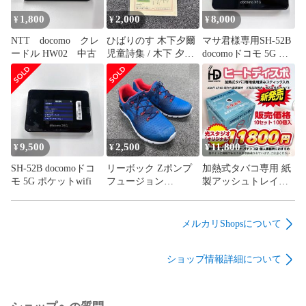
1,800
2,000
8,000
¥
¥
¥
NTT docomo クレ
ひばりのす 木下夕爾
マサ君様専用SH-52B
ードル HW02 中古
児童詩集 / 木下 夕爾 /
docomoドコモ 5G ポ
光書房
ケットwifi No.2
9,500
2,500
11,800
¥
¥
¥
SH-52B docomoドコ
リーボック Zポンプ
加熱式タバコ専用 紙
モ 5G ポケットwifi
フュージョン
製アッシュトレイ
（Reebok ZPump
「ヒートディス
Fusion）ランニングシ
ポ」 10セット100個
ューズ
入り
メルカリShopsについて
ショップ情報詳細について