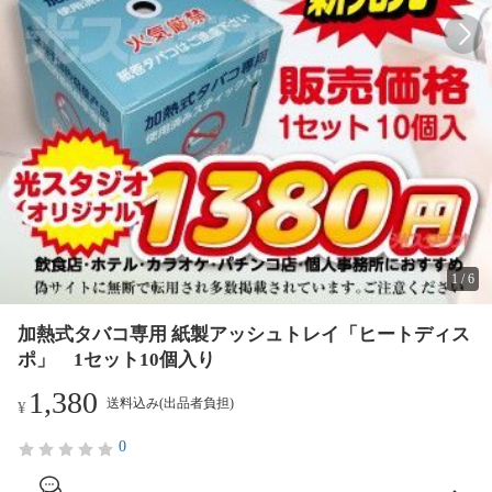
1
/
6
加熱式タバコ専用 紙製アッシュトレイ「ヒートディス
ポ」 1セット10個入り
1,380
送料込み(出品者負担)
¥
0