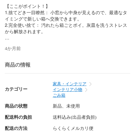
【ここがポイント！】

1.捨てどき一目瞭然： 小窓から中身が見えるので、最適なタ
イミングで新しい箱へ交換できます。

2.完全使い捨て： 汚れたら箱ごとポイ。灰皿を洗うストレス
から解放されます。

本製品のサイズは、縦・横・高さそれぞれ80mmで設計され
4か月前
ており、現在販売されている主要な加熱式タバコのスティッ
クにほぼ対応しております。

上部には直径10mmの投入口を設け、そこから使用済みステ
商品の情報
ィックを投入いただけます。

容量は、アイコス製品の場合で約90本分を収納可能です。中
身が一杯になった際には、そのまま燃えるゴミとして処分で
家具・インテリア
きます。

カテゴリー
インテリア小物
また、ワンタッチで組み立てられる設計を採用しており、フ
ごみ箱
タ部分を折り込むだけで簡単に完成するため、組み立ての手
商品の状態
新品、未使用
間もかかりません。

さらに、インバウンド観光客の方にも安心してご利用いただ
配送料の負担
送料込み(出品者負担)
けるよう、本体側面と背面には英語・中国語・韓国語での表
記を施しております。

配送の方法
らくらくメルカリ便