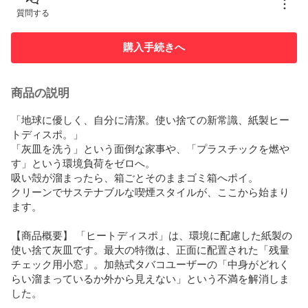
質問する
購入手続きへ
商品の説明
「地球に優しく、自分に清潔。使い捨ての新常識、紙製ヒー
トディスポ。」

「灰皿を洗う」という面倒な家事や、「プラスチックを燃や
す」という環境負荷をゼロへ。

吸い殻が溜まったら、箱ごとそのままゴミ箱へポイ。

クリーンでサステナブルな喫煙スタイルが、ここから始まり
ます。

【商品概要】 「ヒートディスポ」は、環境に配慮した紙製の
使い捨て灰皿です。最大の特徴は、正面に配置された「残量
チェック用小窓」。加熱式タバコユーザーの「中身がどれく
らい溜まっているか外から見えない」という不満を解消しま
した。
