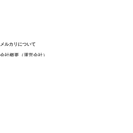
メルカリについて
会社概要（運営会社）
採用情報
プレスリリース
公式ブログ
プレスキット
メルカリUS
メルカリShops
m department（エムデパ）
ヘルプ
ヘルプセンター（ガイド・お問い合わせ）
メルカリShopsでショップを開設する
メルカリShops ショップ管理画面にログイン