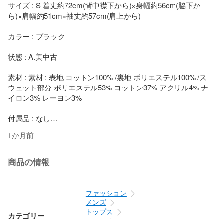
サイズ : S 着丈約72cm(背中襟下から)×身幅約56cm(脇下か
ら)×肩幅約51cm×袖丈約57cm(肩上から)

カラー : ブラック

状態 : A.美中古

素材 : 素材 : 表地 コットン100% /裏地 ポリエステル100% /ス
ウェット部分 ポリエステル53% コットン37% アクリル4% ナ
イロン3% レーヨン3%

付属品 : なし

1か月前
〈キーポイント〉

袖とフードをスウェットであしらった裏地キルティングのデ
ニムシャツです。フードにはスクリプトロゴ刺繍がデザイン
商品の情報
されています。

この商品は店舗、その他ショッピングモール併用の商品で
ファッション
す。売り切れの場合はご了承ください。
メンズ
トップス
カテゴリー