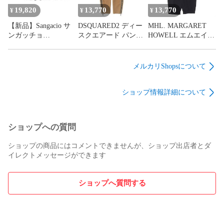
ニーカー シューズ 靴
ズ】
19,820
13,770
13,770
¥
¥
¥
コラボ【メンズ】
【新品】Sangacio サ
DSQUARED2 ディー
MHL. MARGARET
ンガッチョ
スクエアード パンツ
HOWELL エムエイチ
US8.5(26.5cm) 2025年
44 ベージュ ストレッ
エル マーガレットハ
モデル にゅ〜ず
チ セクシー サファリ
ウエル パンツ L ブラ
STEEL BLUE スティ
カーゴパンツ SEXY
ック 黒 24AW 和紙 コ
メルカリShopsについて
ールブルー ローカッ
SAFARI CARGO
ットン 1タック ワイ
ト スニーカー シュー
PANTS S74KB0101
ドパンツ WA-SHI
ショップ情報詳細について
ズ 靴【メンズ】
S43575 イタリア製 ボ
COTTON
トムス ズボン【メン
PLAINWEAVE ボト
ズ】【中古】
ムス ズボン【メン
ズ】【中古】
ショップへの質問
ショップの商品にはコメントできませんが、ショップ出店者とダ
イレクトメッセージができます
ショップへ質問する