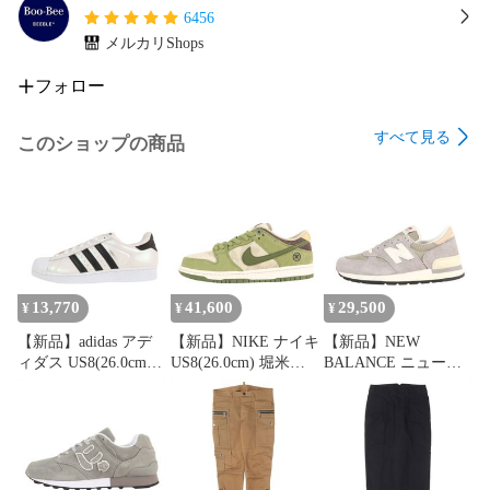
6456
メルカリShops
フォロー
すべて見る
このショップの商品
13,770
41,600
29,500
¥
¥
¥
【新品】adidas アデ
【新品】NIKE ナイキ
【新品】NEW
ィダス US8(26.0cm)
US8(26.0cm) 堀米雄
BALANCE ニューバ
SUPERSTAR S75873
斗 SB DUNK LOW
ランス
スーパースター フッ
PRO MATCHA
US9.5D(27.5cm) M990
トウェアホワイト ロ
HF8022-300 ダンク ロ
TA1 MADE IN USA
ーカット スニーカー
ー プロ 抹茶 アスパ
グレー ローカット ス
シューズ 靴【メン
ラガス リージョング
ニーカー シューズ 靴
ズ】
リーン ローカット ス
アメリカ製【メン