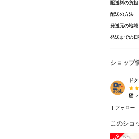
配送料の負担
領収書のみの
配送の方法
・採寸の多少
・カメラの機
発送元の地域
がございます。
「イメージと
発送までの日
めご了承下さい
・実店舗でも
となる場合が
ショップ
***************
【 店舗名 】
ドク
【電話番号】 077
【 住 所　】 
メ
内

【営業時間】 10
フォロー
【 定休日 】
***************
このショ