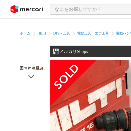
ンツにスキップ
ホーム
HILTI
DIY・工具
電動工具・エア工具
電動ハン
メルカリShops