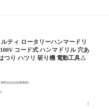
I ヒルティ ロータリーハンマードリ
5 100V コード式 ハンマドリル 穴あ
 はつり ハツリ 斫り機 電動工具△
送料込み(出品者負担)
0