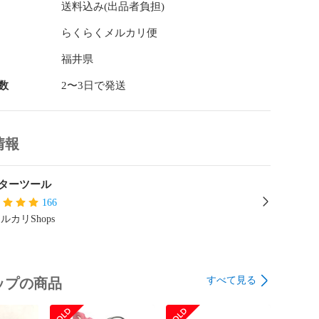
送料込み(出品者負担)
別配達に応じかねますのでご注意ください。

らくらくメルカリ便
の誤差はご容赦ください。

種やモニタ環境により画像の色味が異なって見える場合
福井県


違った」などの理由での返品はお受けできませんので予
数
2〜3日で発送
。

同時に販売しており、ご注文のタイミングにより品切れ
ございます。

情報
********************************

 ドクターツールワッセメルカリ店

ターツール
6-32-5581

166
〒918-8047 福井市久喜津町52-43 パワーセンターワッセ
ルカリShops
:00～19:00

 水曜日※土日祝日の発送は行っておりません。

********************************
すべて見る
ップの商品