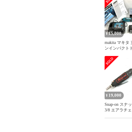
15,000
¥
makita マキ
ンインパクト
TD022DSHX
ト 7.2V 1.5A
ドレス △ DW4
19,000
¥
Snap-on ス
3/8 エアラチ
PTR2505 全長
225 rpm エア
ドツール △ DW