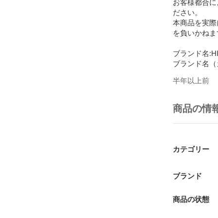
お客様都合に
ださい。

本商品を実際
を負いかねます
ブランド名:HIL
ブランド名（カ
メーカー型番: T
半年以上前
カラー:赤

電源：100V

消費電力：650
商品の情
定格周波数：50/
状態:中古

中古状態:中古
カテゴリー
IT0DQQ8S2J3
-----注意事項----
ブランド
※領収書が必
商品の状態
にてお申し付
その際、宛名