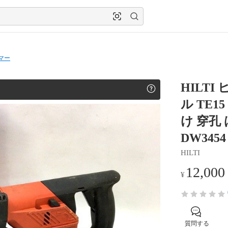
マー
HILT
ル TE1
け 穿孔
DW3454
HILTI
12,000
¥
質問する