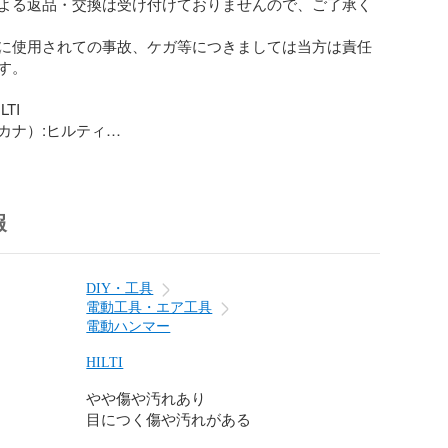
よる返品・交換は受け付けておりませんので、ご了承く
に使用されての事故、ケガ等につきましては当方は責任
。

TI

ナ）:ヒルティ

E15

W

報
60Hz

品-良い

DIY・工具
電動工具・エア工具
G

電動ハンマー
---

HILTI
やや傷や汚れあり
要な場合は発行させていただきますので取引メッセージ
目につく傷や汚れがある
けください。

と但し書きのご指定もお願いいたします。
