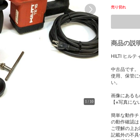
売り切れ
商品の説
HILTI ヒル
中古品です。

使用、保管に
い。

画像にあるも
【※写真にな
1
/
10
簡単な動作チ
の動作確認は
ご理解の上お
記載外の不具