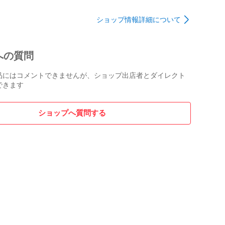
習用ネット △ DW4114
DW4113
ショップ情報詳細について
への質問
品にはコメントできませんが、ショップ出店者とダイレクト
できます
ショップへ質問する