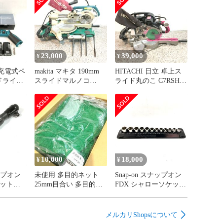
23,000
39,000
¥
¥
タ 充電式ペ
makita マキタ 190mm
HITACHI 日立 卓上ス
ドライバ
スライドマルノコ
ライド丸のこ C7RSHC
 フルセッ
LS0713 100V 丸のこ 丸
刃径190mm レーザーマ
h 青 コー
ノコ 丸鋸 電動工具 △
ーカ機能 100V マルノ
118
DW4117
コ 木工 切断 △
DW4116
10,000
18,000
¥
¥
ナップオン
未使用 多目的ネット
Snap-on スナップオン
ェット
25mm目合い 多目的ネ
FDX シャローソケット
198mm
ット 防球ネット 園芸
12点セット 3/8 YFSM81
工具 ハン
ネット 養生ネット 荷
～YFSM191 212YFSMY
4115
押さえ 防鳥 ゴルフ練
6角 トレイ付き △
メルカリShopsについて