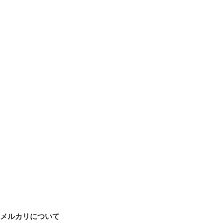
●レオブリッツ 150J/J-L

【この商品は宅配便で発送する商品です。宅配便商品は沖縄
県への配送が不可能なため、ご注文いただいた場合でもキャ
ンセルとさせていただきます。予めご了承くださいませ。】
メルカリについて