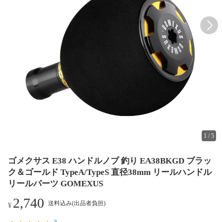
1
/
5
ゴメクサス E38 ハンドルノブ 釣り EA38BKGD ブラッ
ク＆ゴールド TypeA/TypeS 直径38mm リールハンドル
リールパーツ GOMEXUS
2,740
送料込み(出品者負担)
¥