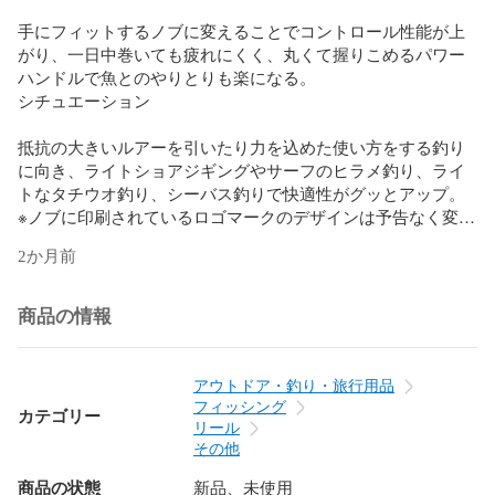
手にフィットするノブに変えることでコントロール性能が上
がり、一日中巻いても疲れにくく、丸くて握りこめるパワー
ハンドルで魚とのやりとりも楽になる。

シチュエーション

抵抗の大きいルアーを引いたり力を込めた使い方をする釣り
に向き、ライトショアジギングやサーフのヒラメ釣り、ライ
トなタチウオ釣り、シーバス釣りで快適性がグッとアップ。

※ノブに印刷されているロゴマークのデザインは予告なく変更
される場合があります。予めご了承くださいますようお願い
2か月前
いたします。

■品名：E38 ハンドルノブ

商品の情報
■品番：EA38BKGD

■カラー：ブラック＆ゴールド

アウトドア・釣り・旅行用品
フィッシング
カテゴリー
■サイズ：直径38mm

リール
その他
■総重量：17g

商品の状態
新品、未使用