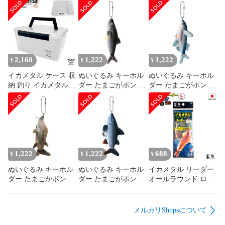
●15 BB リンカイ スペシャル 1700 | 14 13 BB-X ハイパーフォ
ース 1700 - 4000 | 10 08 BB-X ハイパーフォース Mg 2500 - 
4000 | 11 BBX デスピナ 2500 3000

●17 ヴァンキッシュ FWチューン 1000

2,160
1,222
1,222
¥
¥
¥
イカメタル ケース 収
ぬいぐるみ キーホル
ぬいぐるみ キーホル
●アオリスタ BB 2500 - 4000 | 10 アオリスタ CI4 2000 - 3000

納 釣り イカメタルセ
ダー たまごがポン ス
ダー たまごがポン ス
レクトケース エギ ス
クイーズ マスコット
クイーズ マスコット
●10 アメニスタ

ッテ ドロッパー 48ポ
ボールチェーン付 お
ボールチェーン付 お
ケット オールクリア
もしろ雑貨 魚 リアル
もしろ雑貨 魚 リアル
●18 オシアコンクエスト CT 200PG | 16 14 オシアコンクエス
水抜き穴 仕切り取り
プレゼント 池田工業
プレゼント 池田工業
ト200PG

外し エギ スッテ 船
社 ニシン
社 トビウオ
釣り KP-552 WAVE
GEAR
●05 アルテグラ 1000 - 4000

1,222
1,222
688
¥
¥
¥
ぬいぐるみ キーホル
ぬいぐるみ キーホル
イカメタル リーダー
●18 10 07 ステラ 1000 - 5000 | 14 ステラ 1000 - 4000XG

ダー たまごがポン ス
ダー たまごがポン ス
オールラウンド ロン
クイーズ マスコット
クイーズ マスコット
グ 仕掛け 釣り ジョ
●17 セドナ 1000 - 5000

ボールチェーン付 お
ボールチェーン付 お
イナーハリス仕様 2
もしろ雑貨 魚 リアル
もしろ雑貨 魚 リアル
本用 ロングハリス 回
メルカリShopsについて
●BBX テクニウム 2500 - 4000 | BB-X テクニウム Mg C3000 | 
プレゼント 池田工業
プレゼント 池田工業
転ビーズ 高感度 船釣