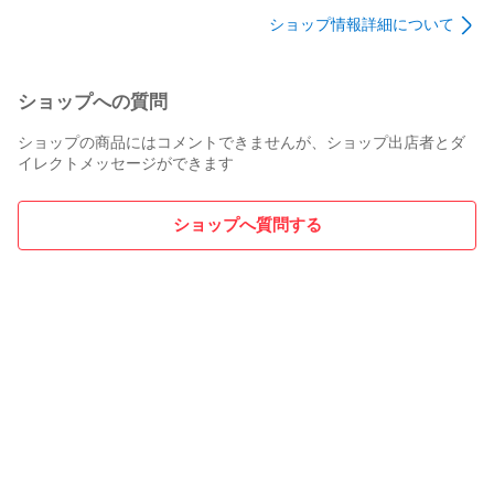
07 06 BB-X テクニウム Mg 3000-5000

社 チョウザメ
社 サケ
り 2組入 VR-71L 墨族
ショップ情報詳細について
ハリミツ
【ダイワ】

●レガリス LT

ショップへの質問
●セルテート

ショップの商品にはコメントできませんが、ショップ出店者とダ
イレクトメッセージができます
●セオリー 1003 - 4000

●エクセラー 2004 - 4000

ショップへ質問する
●09 ブラスト 3500 - 4000

●IPRIMI 1003 - 2004

●17 ウインドキャスト 4000 - 6000

●トーナメント ISO LBD 2500 - 3000

●モアザン- LBD 2510

●プレッソ 1025 2025
