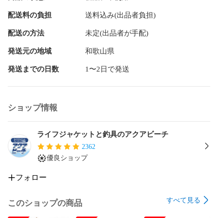
■材質：EVA

配送料の負担
送料込み(出品者負担)
■付属品：ベアリング 2個、ブッシング 1個、調整ワッシャー 
配送の方法
未定(出品者が手配)
3枚、六角レンチ 1個

発送元の地域
和歌山県
■メーカー：GOMEXUS（ゴメクサス）

発送までの日数
1〜2日で発送
■対応機種

【シマノ】

ショップ情報
●18 17 16 ナスキー

●18 17 サハラ 1000 - 5000

ライフジャケットと釣具のアクアビーチ
2362
●12 カーディフ CI4+ 2000

優良ショップ
●13 コンプレックス CI4+ 2500

フォロー
●08 バイオマスター L

すべて見る
このショップの商品
●アリオ 2500 - 4000
