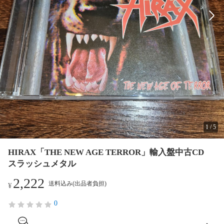
1
/
5
HIRAX「THE NEW AGE TERROR」輸入盤中古CD
スラッシュメタル
2,222
送料込み(出品者負担)
¥
0