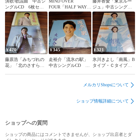
演歌/歌謡曲 中古シ
MIND OVER
藤井香愛「東京ルー
ングルCD 6枚セッ
FOUR「HALF WAY
ジュ」中古シングル
ト 訳あり処分特価
DOWN」輸入盤中古
CD 演歌/歌謡曲 管
品 管理番号260806-
CD オルタナティヴ
理番号260806-140
311
メタル 管理番号
260806-140
420
345
321
¥
¥
¥
藤原浩「みちづれの
走裕介「流氷の駅」
氷川きよし「南風」B
花」「北のさすら
中古シングルCD 演
タイプ・Ｃタイプ
い」中古シングル
歌/歌謡曲 管理番号
未開封シングルCD
CD 2枚セット 演
260806-140
2枚セット 演歌/歌
歌/歌謡曲 管理番号
謡曲 管理番号
メルカリShopsについて
260806-140
260806-140
ショップ情報詳細について
ショップへの質問
ショップの商品にはコメントできませんが、ショップ出店者とダ