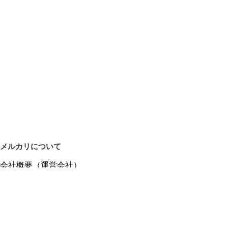
メルカリについて
会社概要（運営会社）
採用情報
プレスリリース
公式ブログ
プレスキット
メルカリUS