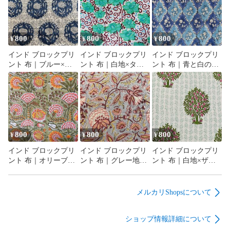
800
800
800
¥
¥
¥
インド ブロックプリ
インド ブロックプリ
インド ブロックプリ
ント 布｜ブルー×ホ
ント 布｜白地×ター
ント 布｜青と白のシ
ワイト メダリオン花
コイズグリーン花と
ノワズリ風 花柄 コッ
柄 コットン生地
唐草模様 コットン生
トン生地 110cm幅
110cm幅 50cm単位販
地 110cm幅 50cm単位
50cm単位販売
売
販売
800
800
800
¥
¥
¥
インド ブロックプリ
インド ブロックプリ
インド ブロックプリ
ント 布｜オリーブ地
ント 布｜グレー地×
ント 布｜白地×ザク
×華やかボタニカル花
ボタニカル花柄 コッ
ロの木模様 コットン
柄 コットン生地
トン生地 110cm幅
生地 110cm幅 50cm単
110cm幅 50cm単位販
50cm単位販売
位販売
メルカリShopsについて
売
ショップ情報詳細について