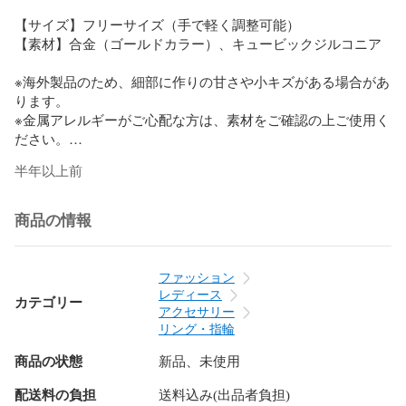
【サイズ】フリーサイズ（手で軽く調整可能）  

【素材】合金（ゴールドカラー）、キュービックジルコニア  

※海外製品のため、細部に作りの甘さや小キズがある場合があ
ります。  

※金属アレルギーがご心配な方は、素材をご確認の上ご使用く
ださい。

半年以上前
#リング #ダブルハート #ゴールドリング #フリーサイズリン
グ #ビジューアクセサリー #レディースアクセ #雑貨屋かいら
り
商品の情報
ファッション
レディース
カテゴリー
アクセサリー
リング・指輪
商品の状態
新品、未使用
配送料の負担
送料込み(出品者負担)