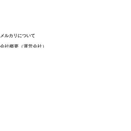
メルカリについて
会社概要（運営会社）
採用情報
プレスリリース
公式ブログ
プレスキット
メルカリUS
メルカリShops
m department（エムデパ）
ヘルプ
ヘルプセンター（ガイド・お問い合わせ）
メルカリShopsでショップを開設する
メルカリShops ショップ管理画面にログイン
メルカリShops出店者向けガイド
お問い合わせ一覧