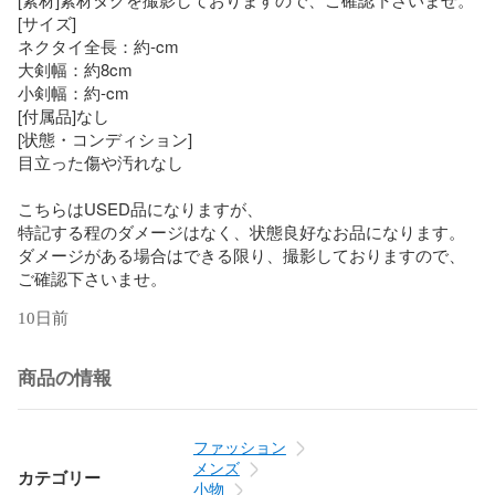
[サイズ]

ネクタイ全長：約-cm

大剣幅：約8cm

小剣幅：約-cm

[付属品]なし

[状態・コンディション]

目立った傷や汚れなし

こちらはUSED品になりますが、

特記する程のダメージはなく、状態良好なお品になります。

ダメージがある場合はできる限り、撮影しておりますので、

ご確認下さいませ。
10日前
商品の情報
ファッション
メンズ
カテゴリー
小物