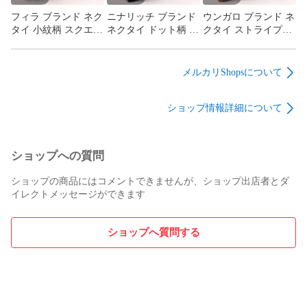
フィラ ブランド ネク
ニナリッチ ブランド
ウンガロ ブランド ネ
タイ 小紋柄 スクエア
ネクタイ ドット柄 水
クタイ ストライプ柄
ドット シルク 日本製
玉柄 シルク フランス
シルク 日本製 未使用
未使用タグ付き PO
製 PO メンズ ネイビ
タグ付き PO メンズ
メンズ ブラウン
ー NINA RICCI ﾌﾗﾝｽ
ブラック ungaro 【中
メルカリShopsについて
FILA 【中古】
高級 【中古】
古】
ショップ情報詳細について
ショップへの質問
ショップの商品にはコメントできませんが、ショップ出店者とダ
イレクトメッセージができます
ショップへ質問する