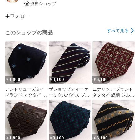
優良ショップ
フォロー
すべて見る
このショップの商品
1,800
3,100
3,100
¥
¥
¥
アンドリューズタイ
ザショップティーケ
ニナリッチ ブランド
ブランド ネクタイ 動
ーミクスパイス ブラ
ネクタイ 総柄 シルク
物柄 刺繍 ライオン
ンド ネクタイ ストラ
未使用タグ付き PO
シルク 未使用タグ付
イプ柄 ディズニー ミ
メンズ ワインレッド
き PO メンズ ネイビ
ッキーマウス シルク
NINA RICCI ﾌﾗﾝｽ高級
ー Andrew's Ties 【中
PO メンズ ネイビー
【中古】
古】
THE SHOP TK
MIXPICE 【中古】
1,800
3,100
3,100
¥
¥
¥