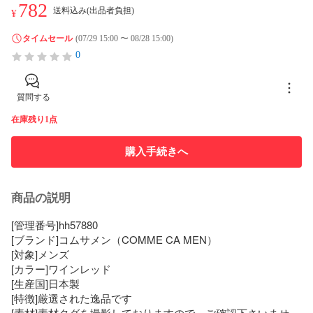
782
送料込み(出品者負担)
¥
タイムセール
(07/29 15:00 〜 08/28 15:00)
0
質問する
在庫残り1点
購入手続きへ
商品の説明
[管理番号]hh57880

[ブランド]コムサメン（COMME CA MEN）

[対象]メンズ

[カラー]ワインレッド

[生産国]日本製

[特徴]厳選された逸品です

[素材]素材タグを撮影しておりますので、ご確認下さいませ。
