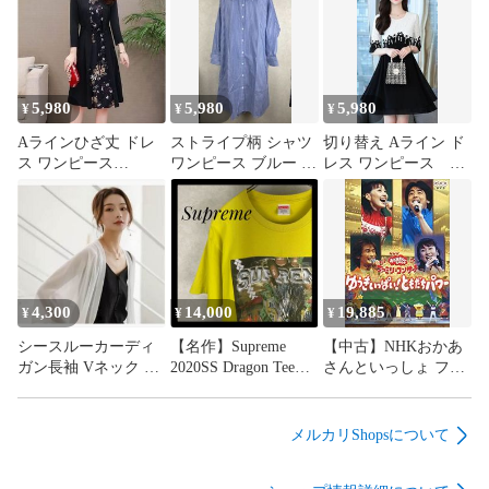
他モールでも併売している商品の為、完売の際は在庫確保で
きない場合がございます。

ご注文からお届けまで

5,980
5,980
5,980
¥
¥
¥
1、ご注文⇒ご注文は24時間受け付けております。

Aラインひざ丈 ドレ
ストライプ柄 シャツ
切り替え Aライン ド
ス ワンピース
ワンピース ブルー ベ
レス ワンピース
2、注文確認⇒ご注文後、当店から注文確認メールを送信しま
【5XL】
ルト付き
【2XL】
す。

3、在庫確認⇒新品、新古品：3-5日程度でお届け。

※中古品は受注後に、再検品、メンテナンス等により、

4,300
14,000
19,885
¥
¥
¥
お届けまで3日-10日営業日程度とお考え下さい。

シースルーカーディ
【名作】Supreme
【中古】NHKおかあ
ガン長袖 Vネック 襟
2020SS Dragon Tee
さんといっしょ ファ
米海外倉庫から取り寄せの商品については発送の場合は3週間
なし シフォン
Sulphur 【L】
ミリーコンサート ゆ
程度かかる場合がございます。

【XL】
うきいっぱい!ともだ
ちパワー [DVD]
メルカリShopsについて
※離島、北海道、九州、沖縄は遅れる場合がございます。予め
ご了承下さい。
