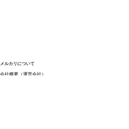
メルカリについて
会社概要（運営会社）
採用情報
プレスリリース
公式ブログ
プレスキット
メルカリUS
メルカリShops
m department（エムデパ）
ヘルプ