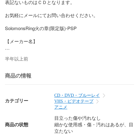
表記ないものはＣＤとなります。

お気軽にメールにてお問い合わせください。

SolomonsRing火の章(限定版)-PSP

【メーカー名】

PlanPeace

半年以上前
【メーカー型番】

商品の情報
【ブランド名】

PlanPeace

CD・DVD・ブルーレイ
カテゴリー
VHS・ビデオテープ
【商品説明】

アニメ
目立った傷や汚れなし
SolomonsRing火の章(限定版)-PSP

商品の状態
細かな使用感・傷・汚れはあるが、目
立たない
・中古品（ユーズド品）について
