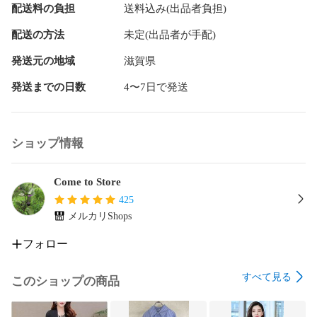
配送料の負担
送料込み(出品者負担)
商品画像はイメージです。中古という特性上、使用に影響な
い程度の使用感・経年劣化（傷、汚れなど）がある場合がご
配送の方法
未定(出品者が手配)
ざいます。

発送元の地域
滋賀県
商品のコンディション、付属品の有無については入荷の度異
なります。

発送までの日数
4〜7日で発送
また、中古品の特性上、ギフトには適しておりません。

ショップ情報
商品名に『初回』、『限定』、『〇〇付き』等の記載がござ
いましても、特典・付属品・保証等は原則付属しておりませ
ん。

Come to Store
425
付属品や消耗品に保証はございません。

メルカリShops
当店では初期不良に限り、商品到着から7日間は返品を受付け
フォロー
ております。

すべて見る
注文後の購入者様都合によるキャンセル・返品はお受けして
このショップの商品
いません。
