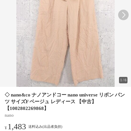
1
/
6
◇ nano&co ナノアンドコー nano universe リボン パン
ツ サイズF ベージュ レディース 【中古】
【1002802269868】
nano
1,483
送料込み(出品者負担)
¥