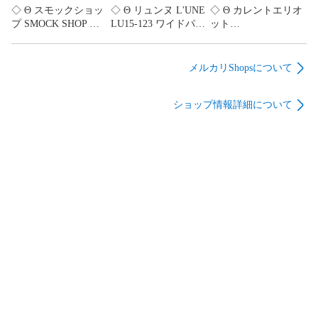
◇ Θ スモックショッ
◇ Θ リュンヌ L'UNE
◇ Θ カレントエリオ
プ SMOCK SHOP キ
LU15-123 ワイドパン
ット
ルティングコート フ
ツ ウエストゴム ネイ
CURRENT/ELLIOTT
ロントボタン ベージ
ビー系 レディース 36
デニムスカート
ュ系 Sサイズ レディ
サイズ E
W24/Sサイズ相当 イ
メルカリShopsについて
ース E
【1606110083811】
ンディゴ系 レディー
【1606110083804】
ス E
ショップ情報詳細について
【1606110083828】