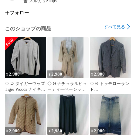
メルカリShops
激安セール

全品割引

フォロー
10%OFF

15%OFF

すべて見る
このショップの商品
20%OFF

30%OFF

50%OFF

期間限定セール

在庫処分セール

サマーセール

ウィンターセール

2,980
2,980
2,980
¥
¥
¥
割引クーポン発行

決算セール

◇ ⊇ タイガーウッズ
◇ Θ ナチュラルビュ
◇ Θ トゥモローラン
大感謝祭セール

Tiger Woods ナイキ
ーティーベーシック
ド
セール中

NIKE ゴルフ 長袖ト
ベルト付き ロングガ
TOMORROWLAND
ップス XLサイズ メ
ウンコート ベージュ
GUABELLO ストライ
ンズ グレー系 E
系 Lサイズ レディー
プジャケット グレー
【1606110083774】
ス E
系 メンズ 42サイズ E
【1606110083781】
【1606110083798】
2,980
2,980
2,980
¥
¥
¥