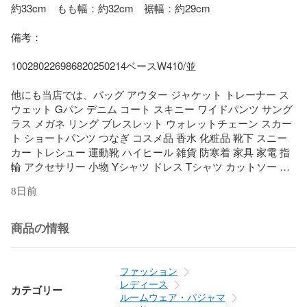
約33cm　もも幅：約32cm　裾幅：約29cm

備考： 

100280226986820250214ベースW410/並

他にも当店では、バッグ アウター ジャケット トレーナー ス
ウェット Gパン デニム コート スキニー ワイドパンツ サング
ラス メガネ リング ブレスレット ウォレットチェーン スカー
ト ショートパンツ つなぎ コスメ品 香水 化粧品 靴下 スニー
カー トレシュー 運動靴 ハイヒール 雑貨 防寒着 家具 家電 指
輪 アクセサリー 小物 Yシャツ ドレス Tシャツ カットソー G
ジャン アンクル 七分丈 九分丈 ニット セーター マーメイド 
8日前
エスニック 民族系 水着 キャップ ネックレス サンダル パンプ
ス ベイカー グルカ ストレッチ ガウチョ ブラウス カーディガ
ン 羽織 ダウンジャケット トレンチ カーゴ フレア ベルボトム 
商品の情報
ミモレ 透け ブラトップ タイト ミニサイズ ビッグサイズ マキ
シ オーバーサイズ スキニー スリムデザイン ワイドサイズ 小
さいサイズ 大きいサイズ タックワイド 作業着 DIY スカジャ
ファッション
ン ミリタリー 法被 着物 浴衣 自動巻時計 手巻時計 スマート
レディース
カテゴリー
ウォッチ クオーツ ビンテージ ビンテージ 古着 ミディアム ボ
ルームウェア・パジャマ