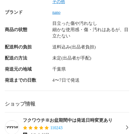
リューム 上下セット 春 夏 秋 冬 高級品 プチプラ セットアッ
その他
プ アンサンブル キャンプ アウトドア 結婚式 二次会 就活 合
ブランド
nano
コン ドライブ デート 同窓会 飲み会 登山 休日 家族 まったり 
里帰り ゆったり パジャマ 部屋着 家着 外行き 旅行 オフィス
目立った傷や汚れなし
カジュアル OL 喪服 冠婚葬祭 フェス ライブ クラブ オタ活 テ
商品の状態
細かな使用感・傷・汚れはあるが、目
ーマパーク 婚活 コスプレ コミ系 ハロウィンショッピング ス
立たない
ポーツ スキー スノボ サーフィン カラオケ パーティー コーデ
ィネート コーデ ドメスティック インポート サーフ系 ギャル
配送料の負担
送料込み(出品者負担)
系 ロリータ系 韓国系 ストリート系 Y2K 個性派 量産型 ウエデ
ィング お呼ばれ 同窓会 裏原系 お見合い 夏祭り 花火大会 ネ
配送の方法
未定(出品者が手配)
イティブ系 アメカジ ロック系 ビジュアル系 HIPHOP系 ラッ
発送元の地域
千葉県
パー系 youtuber インフルエンサー ナチュラル系 モデル系 ガ
テン系 オーガニック系 芸能人 俳優系 複数商品 まとめ お得 
発送までの日数
4〜7日で発送
かわいい系 ガーリー 個性派 フィットネス系 ヤンキー系 おじ
さん系 オタク系 モード系 やりら系 ホスト系 キャバ 清楚系 
アイドル系 

ショップ情報
等の品を多数取り扱っています。

フォロー頂きますとフォローワー様限定の以下の様なクーポ
フクワウチ※お盆期間中は発送日時変更あり
ンや情報をお届けしております。

110243
最安値セール
