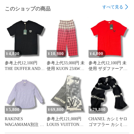
すべて見る
このショップの商品
4,800
10,800
4,800
¥
¥
¥
参考上代12,100円
参考上代33,000円 未
参考上代12,100円 未
THE DUFFER AND
使用 KUON 23AW
使用 ザダファーアン
NEPHEWS 26SS DN
YOSHINO PLAID
ドネフューズ 26SS
CAT SHORT SLEEVE
PAJYAMA PANTS イ
DN CAT SHORT
T-SHIRT 半袖 Tシャ
ージーパンツ クオン
SLEEVE T-SHIRT T
ツ ザダファーアンド
252PT053200 レッド
シャツ THE DUFFER
ネフューズ
S （21074M）
AND NEPHEWS
DNS26T06 ブラック
DNS26T06 レッド M
M （21058M）
（21060M）
5,800
69,800
79,800
¥
¥
¥
RAKINES
参考上代121,000円
CHANEL カシミヤロ
WAGAMAMA別注 R
LOUIS VUITTON
ゴマフラー カシミヤ
Shirt シャツ ラキネス
24AW マフラー·ダモ
ロゴマフラー ストー