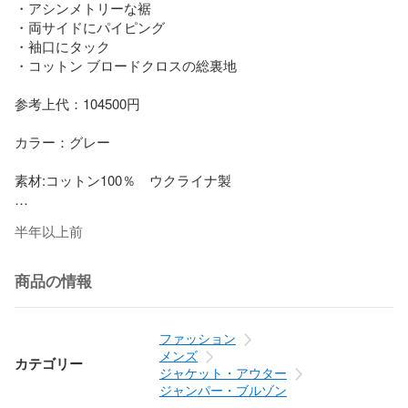
・アシンメトリーな裾

・両サイドにパイピング

・袖口にタック

・コットン ブロードクロスの総裏地

参考上代：104500円

カラー：グレー

素材:コットン100％　ウクライナ製

サイズ：S

半年以上前
詳細：(約) 肩幅43cm 身幅62cm 着丈58cm(ネックの付け根か
ら裾まで) 袖丈62cm 

商品の情報
付属品：画像参照

商品状態：未使用品

ファッション
メンズ
カテゴリー
管理番号：92391A5
ジャケット・アウター
ジャンパー・ブルゾン