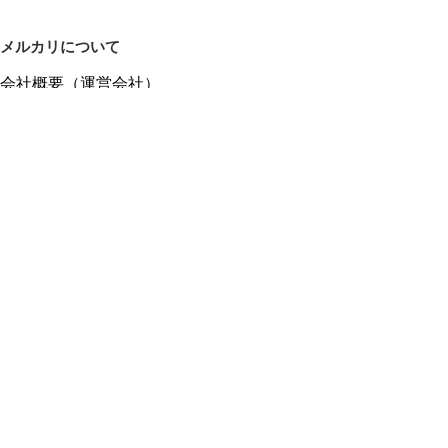
メルカリについて
会社概要（運営会社）
採用情報
プレスリリース
公式ブログ
プレスキット
メルカリUS
メルカリShops
m department（エムデパ）
ヘルプ
ヘルプセンター（ガイド・お問い合わせ）
メルカリShopsでショップを開設する
メルカリShops ショップ管理画面にログイン
メルカリShops出店者向けガイド
お問い合わせ一覧
フリーワードから商品をさがす
プライバシーと利用規約