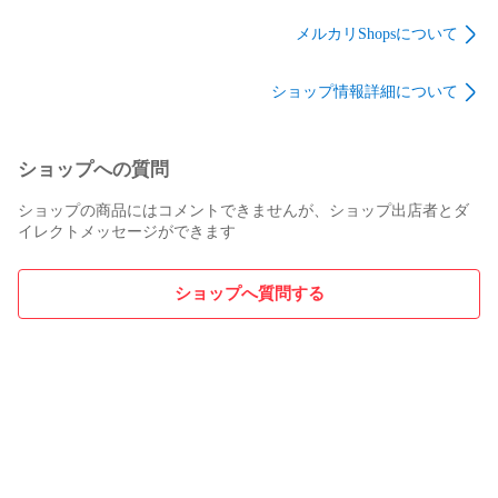
ブルー 2 （21080M）
フラージュ ダモフラ
ル シャネル ブラック
ージュ マフラー スト
F （1004MG）
メルカリShopsについて
ール ルイヴィトン グ
レー O/S （1006MG）
ショップ情報詳細について
ショップへの質問
ショップの商品にはコメントできませんが、ショップ出店者とダ
イレクトメッセージができます
ショップへ質問する