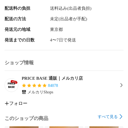
それでは、お気軽にご購入のほどよろしくお願いいたしま
配送料の負担
送料込み(出品者負担)
す。

配送の方法
未定(出品者が手配)
●配送方法

発送は普通郵便で濡れ、折れ対策を行い発送いたします。

発送元の地域
東京都
同時に複数枚ご購入いただいた方は基本的に同封させていた
発送までの日数
4〜7日で発送
だきますのでご了承ください。

封筒を分けてほしい方は予めご一報ください。

※配送中のカード状態の変化による返品・返金は対応外となり
ますのでご了承くださいませ。

ショップ情報
また、普通郵便以外の配送方法をご希望の方はご購入前にお
申し出ください。プラス210円で特定記録をつけさせていただ
PRICE BASE 通販｜メルカリ店
きます。

84078
メルカリShops
※当ショップでは郵送中の事故による補償は一切ございません
のでご確認をお願いいたします。

フォロー
●発送について

すべて見る
このショップの商品
発送は平日月曜〜金曜で購入から2〜3営業日以内目安で対応
しております。（土日祝の購入の場合、2日〜3日営業日後で