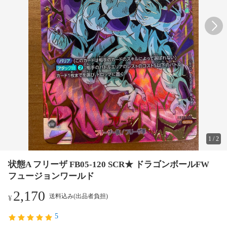
1
/
2
状態A フリーザ FB05-120 SCR★ ドラゴンボールFW
フュージョンワールド
2,170
送料込み(出品者負担)
¥
5