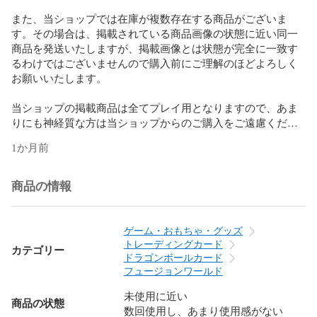
また、当ショップでは在庫が複数存在する商品がございま
す。その場合は、掲載されている商品画像の状態に近い同一
商品を発送いたしますが、掲載画像とは状態が完全に一致す
るわけではございませんので購入前にご理解のほどよろしく
お願いいたします。

当ショップの掲載商品は全てプレイ用となりますので、あま
りにも神経質な方は当ショップからのご購入をご遠慮くださ
いませ。

1か月前
当ショップでは高額商品（主に1万円以上の商品）のみ、別角
度での写真追加を承っております。希望される方は、購入前
商品の情報
に要望をお願いいたします。商品の状態についても当ショッ
プの観点から回答可能ですが、あまりにも神経質な方は当シ
ョップの基準と食い違う場合がございます。

ゲーム・おもちゃ・グッズ
トレーディングカード
カテゴリー
そのため、トラブル防止のため傷なし完美品といったことを
ドラゴンボールカード
購入前にお約束することはしておりません。高額商品につい
フュージョンワールド
ては掲載画像にご納得頂いた方のみのご購入をお願いいたし
未使用に近い
ます。

商品の状態
数回使用し、あまり使用感がない