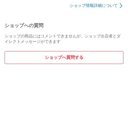
多くの場合、問題のない状態です。

ショップ情報詳細について
多くのカードは美品に相当するカードですが、

完美品の保証はしておりませんので、ご理解のほどよろしく
お願いいたします。

ショップへの質問
★状態B

ショップの商品にはコメントできませんが、ショップ出店者とダ
カードの縁や表面に小さな傷やスレ、くすみ、小さな凹みが
イレクトメッセージができます
見られる状態です。

★状態C

ショップへ質問する
カード全体に傷が広がっている、一部に大きな傷がある、ス
レ、折れ、凹みが見られる状態です。

★状態D

大きな傷、スレ、汚れ、折れ、凹み、破れ、水濡れなどが見
られる状態です。

【PSA商品ご購入時の注意点】

販売価格10,000円以下のPSA 10もしくはそれ以外のPSAの商
品の場合は参考として商品画像を掲載させて頂いておりま
す。そのため、購入された際は同一グレードの商品を発送い
たしますが、必ずしも掲載画像の商品と全く同じ状態のもの