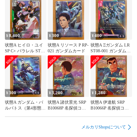
の発送になります。）

発送までお待たせする場合がありますが予めご了承ください
ませ。

●商品の返品・返金・キャンセルについて

当ショップの販売商品につきましては、違う型番の商品が届
8,400
300
400
¥
¥
¥
いたという場合にのみ返品・返金対応を行っております。

状態A ヒイロ・ユイ
状態A リソース P RP-
状態A Ξガンダム LR
それ以外のケースの返品・返金は対象外となりますので、ご
SP C+ パラレル ST02-
021 ガンダムカード
ST08-001 ガンダムカ
了承くださいませ。

010 ガンダムカード
ード
また、原則として購入者都合による購入後のキャンセルは不
可となりますのでご確認のほどよろしくお願いいたします。

状態表記について

商品名に商品の状態表記が記載されている場合がございま
300
3,200
1,280
¥
¥
¥
す。それぞれの状態表記についての説明は以下となります。
状態A ガンダム・バ
状態A 諸伏景光 SRP
状態A 伊達航 SRP
（全ての商品に状態表記があるわけではありません。）

ルバトス（第4形態）
B10068P 名探偵コナ
B10066P 名探偵コナ
LR ST05-001 ガンダ
ンカード
ンカード
★状態A

ムカード
カードの縁や表面にごく小さな傷やスレ、小さな白かけがあ
メルカリShopsについて
る場合がありますが、
