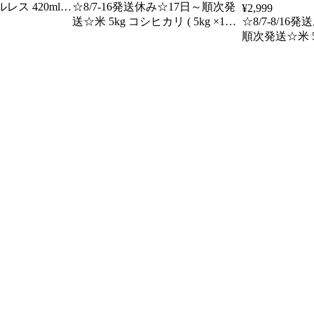
ス 420ml
☆8/7-16発送休み☆17日～順次発
¥
2,999
天然水 送料無料
送☆米 5kg コシヒカリ ( 5kg ×1袋)
☆8/7-8/16
 飛騨の雫 軟
国内産 米 ブランド米 お米 精米
順次発送☆米 5
水 水 国産 岐
こしひかり 米5キロ 白米 安心 安
シヒカリ ( 5k
全 国産米 5 キロ 米通販 無地袋
お米 こめ 精
SDGs お米 美味しい米 銘柄米 コ
かり ブランド米
シヒカリ5kg
ロ 単一米 国産
お米 国産米