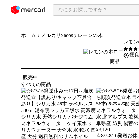
ンツにスキップ
ホーム
メルカリShops
レモンの木
レモン
5
/5
優
商品
販売中
すべての商品
¥
3,120
☆8/7-8/16発送お