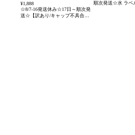
順次発送☆水 ラベルレ
¥
1,888
☆8/7-16発送休み☆17日～順次発
56本(28本×2箱) 
送☆【訳あり/キャップ不具合あ
ミネラルウォーター
り】シリカ水 48本 ラベルレス
水 北アルプス 飲料
330ml 湯布院シリカ天然水 高濃度
阜県産 防災 備蓄
シリカ水 天然シリカ バナジウム
ミネラルウォーター ケイ素水 シ
リカウォーター 天然水 水 軟水 国
産 大分 送料無料