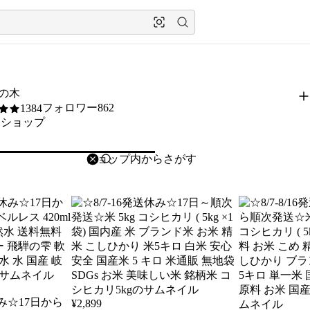
の木
フォロワー862
1384
良ショップ
削除
検索
検索キーワードを入力
休み☆17日から
¥
2,899