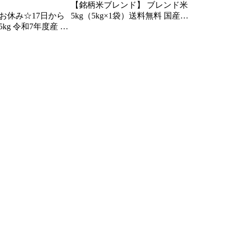
【銘柄米ブレンド】 ブレンド米
発送お休み☆17日から
5kg（5kg×1袋）送料無料 国産米
kg 令和7年度産 コ
ブレンド 中米不使用 国内産 複数
g ×1袋) 米 送料無料
原料米 米 美味しい お米5kg 白米
米 単一原料米 こしひ
美味しい米 生活応援米 国産米 日
 安心 安全 米5キ
本米 おいしい 高品質 無地袋
米 5 キロ 単一原料
SDGs 銘柄米 国産
コシヒカリ