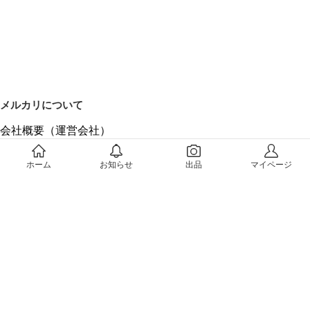
メルカリについて
会社概要（運営会社）
採用情報
プレスリリース
ホーム
お知らせ
出品
マイページ
公式ブログ
プレスキット
メルカリUS
メルカリShops
m department（エムデパ）
ヘルプ
ヘルプセンター（ガイド・お問い合わせ）
メルカリShopsでショップを開設する
メルカリShops ショップ管理画面にログイン