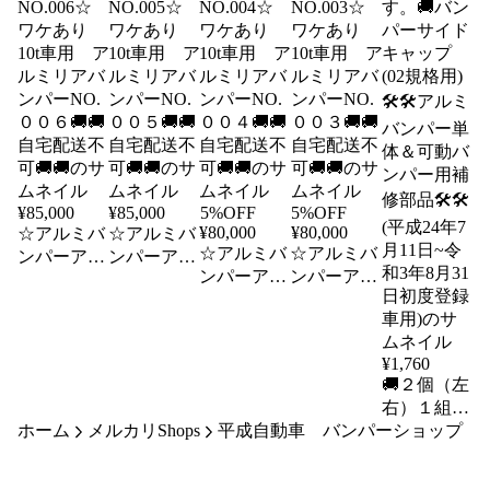
¥
85,000
¥
85,000
5%OFF
5%OFF
¥
80,000
¥
80,000
☆アルミバ
☆アルミバ
☆アルミバ
☆アルミバ
ンパーアウ
ンパーアウ
ンパーアウ
ンパーアウ
トレットセ
トレットセ
トレットセ
トレットセ
ール
ール
ール
ール
NO.006☆
NO.005☆
NO.004☆
NO.003☆
ワケあり
ワケあり
¥
1,760
ワケあり
ワケあり
10t車用 ア
10t車用 ア
🚚２個（左
10t車用 ア
10t車用 ア
ルミリアバ
ルミリアバ
右）１組で
ルミリアバ
ルミリアバ
ンパーNO.
ンパーNO.
ホーム
メルカリShops
平成自動車 バンパーショップ
のセット販
ンパーNO.
ンパーNO.
００６🚚🚚
００５🚚🚚
売です。🚚
００４🚚🚚
００３🚚🚚
自宅配送不
自宅配送不
バンパーサ
自宅配送不
自宅配送不
可🚚🚚
可🚚🚚