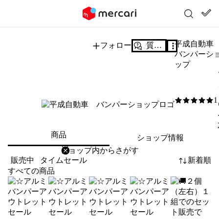
平成自動
フォロー
質問する
バンパーシ
ップ
1
5
/5
商品
ショップ情報
削除
検索
検索キーワードを入力
販売中
タイムセール
新着順
すべての商品