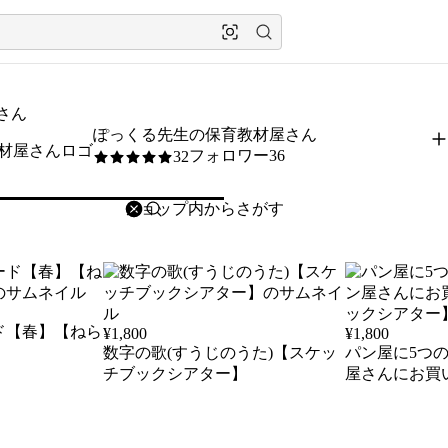
さん
ぽっくる先生の保育教材屋さん
フォロワー36
32
5
/5
削除
検索
検索キーワードを入力
ド【春】【ねら
¥
1,800
¥
1,800
数字の歌(すうじのうた)【スケッ
パン屋に5つ
チブックシアター】
屋さんにお買
クシアター】