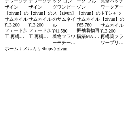
¥
13,200
¥
13,200
¥
65,780
フェード加
フェード加
振袖着物再
¥
41,580
¥
13,200
工 再構築
工 再構築
着物フラワ
構築MA-1
再構築フラ
ダメージT
ダメージT
ーモチーフ
ジャケット
ワープリン
ホーム
シャツ 一
メルカリShops
シャツ 一
再構築Tシ
一点物｜白
トTシャツ
zivun
点物｜ブラ
点物｜ブラ
ャツワンピ
銀×花柄パ
ドローコー
ック パッ
ック パッ
ース 一点
ッチワーク
ド付き 一
チワークデ
チワークデ
物｜ブラッ
ブルゾン
点物｜不完
ザイン
ザイン
ク ロング
【zivun】
全パッチワ
【zivun】
【zivun】
ワンピース
ークアート
【zivun】
Tシャツ
【zivun】