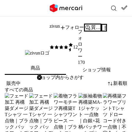
zivun
フォロー
質問する
フ
ォ
ロ
12
4.5
/5
ワ
ー
170
商品
ショップ情報
削除
検索
検索キーワードを入力
販売中
新着順
すべての商品