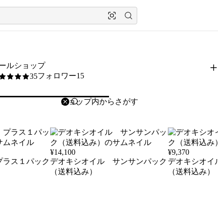
ールショップ
フォロワー15
35
5
削除
検索
検索キーワードを入力
¥
14,100
¥
9,370
プラス１パック
デオキシオイル サンサンパック
デオキシオイ
（送料込み）
（送料込み）