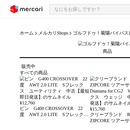
ンツにスキップ
ホーム
メルカリShops
ゴルフドゥ！菊陽バイパス
商品
販売中
すべての商品
¥
12,760
ピン G400 CROSSOVER 22
¥
15,760
度 AWT 2.0 LITE Sフレック
クリーブランド RT
ス ユーティリティ 中古【最短
ZIPCORE ツア
即日発送】
Diamana for CG