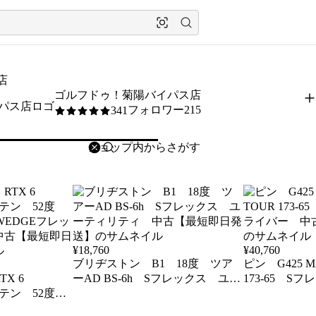
店
ゴルフドゥ！菊陽バイパス店
フォロワー215
341
5
/5
削除
検索
検索キーワードを入力
¥
18,760
¥
40,760
ブリヂストン B1 18度 ツア
ピン G425 
X 6
ーAD BS-6h Sフレックス ユー
173-65 S
ーサテン 52度
ティリティ 中古【最短即日発
ー 中古【最
2 WEDGEフレッ
送】