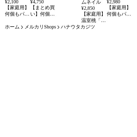
¥
2,100
¥
4,750
¥
2,980
【家庭用】
【まとめ買
【家庭用】
¥
2,850
何個もパク
い】何個も
【家庭用】
何個もパク
パク「種ご
パクパク
温室桃「は
パク「種ご
ホーム
と丸ごとき
メルカリShops
「種ごと丸
ハナウタカジツ
なよめ」計
と丸ごとき
んかん」計
ごときんか
900g(5から
んかん」計
1kg
1.5kg
ん」計3kg
8個入り)産
地直送/熊
本県産