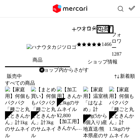
ハナウタカジツ
フォロー
質問する
フォ
ロワ
1466
5
/5
ー
1287
商品
ショップ情報
削除
検索
検索キーワードを入力
販売中
新着順
すべての商品
SOLD
¥
2,800
SOLD
SOLD
SOLD
SOLD
【加工用】
きんかん
3kg