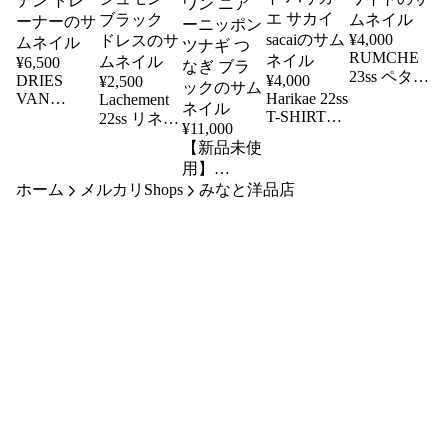
¥
4,000
RUMCHE
¥
6,500
23ss ペタル
DRIES
¥
4,000
¥
2,500
スリーブブ
VAN
Harikae 22ss
Lachement
T-SHIRTS T
NOTEN ス
22ss リネン
ラウス ラ
¥
11,000
シャツ カ
ウェット
バックオー
ムシェ ホ
【新品未使
ットソー
ドリス ヴ
プン ワン
ワイト
用】
Tee ホワイ
ァン ノッ
ピース ラ
near.nippon
ホーム
メルカリShops
みなと洋品店
ト ハリカ
テン トレ
シュモン
25ss タック
エ サカイ
ーナー
ブラック
ショルダー
sacai
ドレス
オールイン
ワン ニア
ーニッポン
ツナギ つ
なぎ ブラ
ック