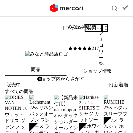
みなと洋品店
フォロー
質問する
フ
ォ
ロ
217
5
/5
ワ
ー
98
商品
ショップ情報
削除
検索
検索キーワードを入力
販売中
新着順
すべての商品
SOLD
SOLD
SOLD