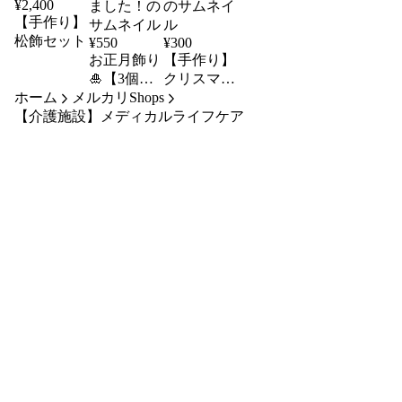
¥
2,400
【手作り】
松飾セット
¥
550
¥
300
お正月飾り
【手作り】
🎍【3個セ
クリスマス
ホーム
メルカリShops
ット】※お
飾り2個セ
【介護施設】メディカルライフケア
値下げしま
ット🎄
した！