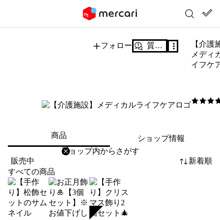
【介護
フォロー
質問する
メディ
イフケ
0
/5
商品
ショップ情報
削除
検索
検索キーワードを入力
販売中
新着順
すべての商品
SOLD