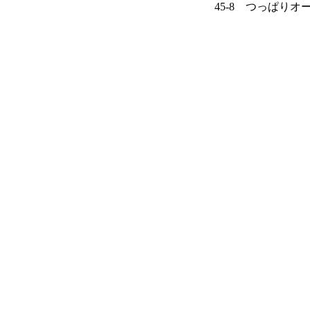
45-8 つっぱり
3ｍ UP STORE
ト つっぱり式 日よ
取り式 サンシェー
事不要 UVカット