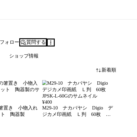
フォロー
質問する
ショップ情報
新着順
¥
400
猫の箸置き 小物入れ
M29-10 ナカバヤシ Digio デ
ット 陶器製
ジカメ印画紙 Ｌ判 60枚
JPSK-L-60G