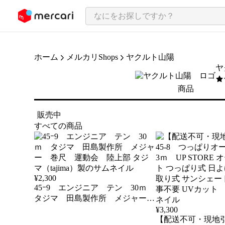
ンツにスキップ
ホーム
メルカリShops
ヤクルト山陽
ヤ
5
/
商品
販売中
すべての商品
¥
2,300
45ｰ9 エンジニア テン 30ｍ
タジマ 田島製作所 メジャー
巻尺 運動会 陸上部 タジマ
¥
3,300
（tajima）製
【配送不可・現地