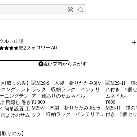
クルト山陽
フォロワー741
652
5
削除
検索
検索キーワードを入力
¥
1,800
¥
600
M29-9 木製 折りたたみ3段ラ
M29-11 
ック 収納ラック インテリア
付き 5個セ
難あり
引取りのみ】