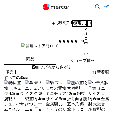
開運ストア龍
フォロー
質問する
フ
ォ
ロ
170
5
/5
ワ
ー
67
商品
ショップ情報
削除
検索
検索キーワードを入力
販売中
新着順
すべての商品