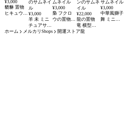
¥
3,000
貔貅 置物
¥
3,000
¥
3,000
ヒキュウ
梟 フクロ
中華風獅子
¥
3,000
¥
22,000
4.5cm 金属
羊 未 ミニ
ウの置物
龍の置物
舞 ミニサ
製 ミニチ
チュアサイ
ミニチュア
竜 横型
イズ 置物
ホーム
ュア
メルカリShops
ズ 金属製
サイズ 5cm
開運ストア龍
12cm 銅製
6cm 金属製
置物 4cm ひ
金属製 ふ
振り向き龍
太鼓台座
つじ 十二
くろう
五本爪 瓢
縦型
支 干支
箪 ドラゴ
ン