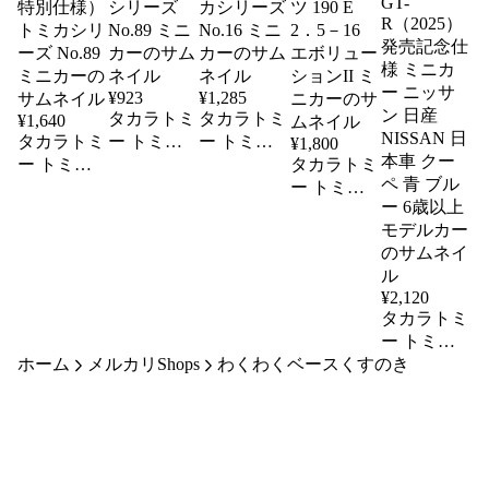
¥
923
¥
1,285
タカラトミ
タカラトミ
¥
1,640
タカラトミ
ー トミカ
ー トミカ
¥
1,800
ー トミカ
89 トヨタ
16 日本交
タカラトミ
89 トヨタ
GR ヤリス
通 タクシ
ー トミカ
GR ヤリス
トミカシリ
ー トミカ
プレミアム
（初回特別
ーズ No.89
シリーズ
21 メルセ
仕様） ト
ミニカー
No.16 ミニ
デスベンツ
ミカシリー
カー
190 E 2．5
¥
2,120
ズ No.89 ミ
－16 エボ
タカラトミ
ニカー
リューショ
ー トミカ
ンII ミニカ
ホーム
メルカリShops
わくわくベースくすのき
プレミアム
ー
49 日産
NISSAN
GT-
R（2025）
発売記念仕