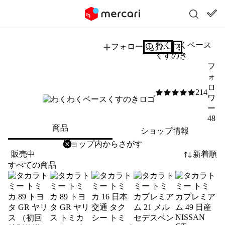
わくわくベース
フォロー
質問する
くすのき
フ
ォ
ロ
214
5
/5
ワ
ー
48
商品
ショップ情報
削除
検索
検索キーワードを入力
販売中
新着順
すべての商品